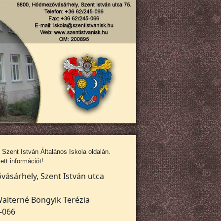
zent István Általános Iskola oldalán.
tt információt!
ásárhely, Szent István utca
alterné Böngyik Terézia
-066