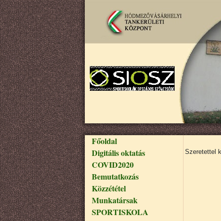
Ugrás a tartalomra
Fő navigáció
Főoldal
Digitális oktatás
Szeretettel 
COVID2020
Bemutatkozás
Közzététel
Munkatársak
SPORTISKOLA