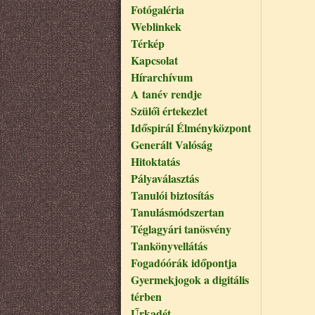
Fotógaléria
Weblinkek
Térkép
Kapcsolat
Hírarchívum
A tanév rendje
Szülői értekezlet
Időspirál Élményközpont
Generált Valóság
Hitoktatás
Pályaválasztás
Tanulói biztosítás
Tanulásmódszertan
Téglagyári tanösvény
Tankönyvellátás
Fogadóórák időpontja
Gyermekjogok a digitális
térben
Űrkadét