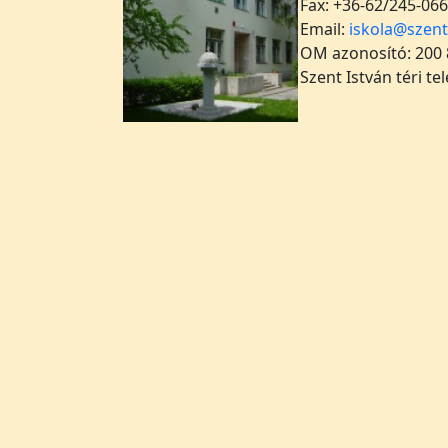
Fax: +36-62/245-066
Email:
iskola@szent
OM azonosító: 200
Szent István téri te