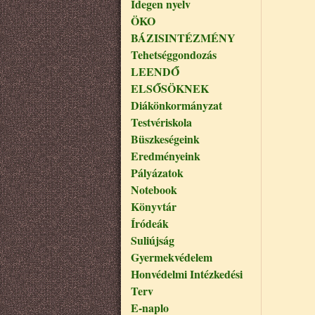
Idegen nyelv
ÖKO
BÁZISINTÉZMÉNY
Tehetséggondozás
LEENDŐ
ELSŐSÖKNEK
Diákönkormányzat
Testvériskola
Büszkeségeink
Eredményeink
Pályázatok
Notebook
Könyvtár
Íródeák
Suliújság
Gyermekvédelem
Honvédelmi Intézkedési
Terv
E-naplo