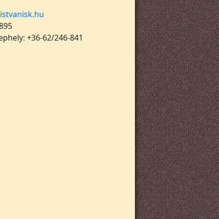
istvanisk.hu
 895
lephely: +36-62/246-841