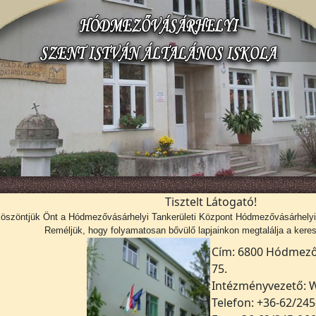
Tisztelt Látogató!
köszöntjük Önt a
Hódmezővásárhelyi Tankerületi Központ Hódmezővásárhelyi S
Reméljük, hogy folyamatosan bővülő lapjainkon megtalálja a kerese
Cím: 6800 Hódmezőv
75.
Intézményvezető: W
Telefon: +36-62/245