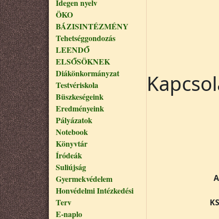
Idegen nyelv
ÖKO
BÁZISINTÉZMÉNY
Tehetséggondozás
LEENDŐ
ELSŐSÖKNEK
Diákönkormányzat
Kapcsol
Testvériskola
Büszkeségeink
Eredményeink
Pályázatok
Notebook
Könyvtár
Íródeák
Suliújság
A
Gyermekvédelem
Honvédelmi Intézkedési
Terv
KS
E-naplo