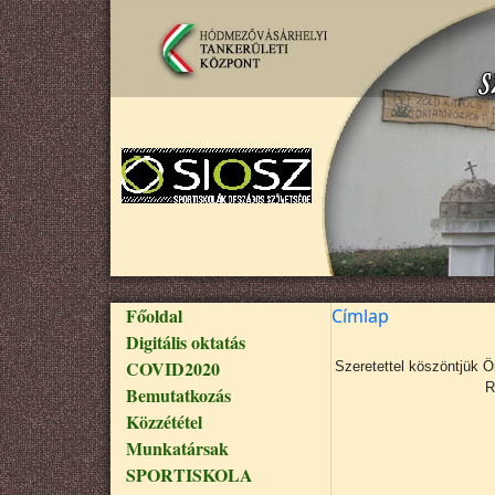
Ugrás a tartalomra
Fő navigáció
Főoldal
Címlap
Digitális oktatás
COVID2020
Szeretettel köszöntjük 
R
Bemutatkozás
Közzététel
Munkatársak
SPORTISKOLA