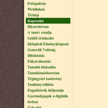
Fotógaléria
Weblinkek
Térkép
Kapcsolat
Hírarchívum
A tanév rendje
Szülői értekezlet
Időspirál Élményközpont
Generált Valóság
Hitoktatás
Pályaválasztás
Tanulói biztosítás
Tanulásmódszertan
Téglagyári tanösvény
Tankönyvellátás
Fogadóórák időpontja
Gyermekjogok a digitális
térben
Űrkadét