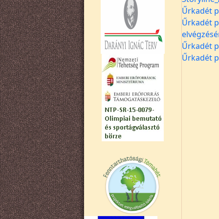
Űrkadét p
Űrkadét p
elvégzésé
Űrkadét p
Űrkadét p