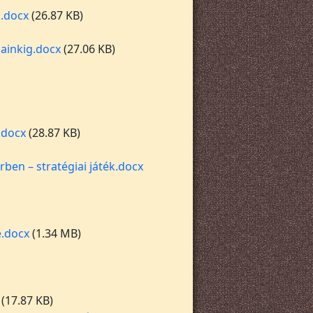
g.docx
(26.87 KB)
jainkig.docx
(27.06 KB)
.docx
(28.87 KB)
ben – stratégiai játék.docx
e.docx
(1.34 MB)
(17.87 KB)