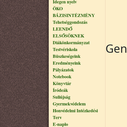
Idegen nyelv
ÖKO
BÁZISINTÉZMÉNY
Tehetséggondozás
LEENDŐ
ELSŐSÖKNEK
Diákönkormányzat
Gen
Testvériskola
Büszkeségeink
Eredményeink
Pályázatok
Notebook
Könyvtár
Íródeák
Suliújság
Gyermekvédelem
Honvédelmi Intézkedési
Terv
E-naplo