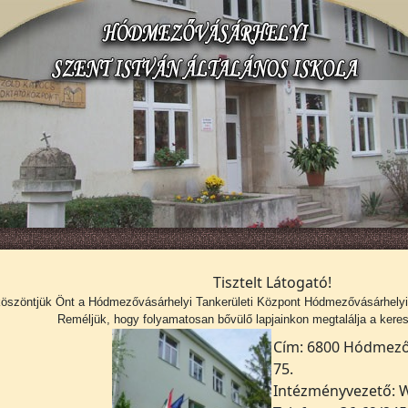
Tisztelt Látogató!
köszöntjük Önt a
Hódmezővásárhelyi Tankerületi Központ Hódmezővásárhelyi S
Reméljük, hogy folyamatosan bővülő lapjainkon megtalálja a kerese
Cím: 6800 Hódmezőv
75.
Intézményvezető: W