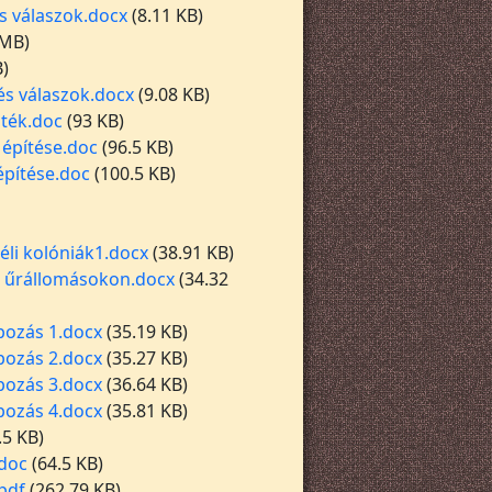
s válaszok.docx
(8.11 KB)
 MB)
B)
és válaszok.docx
(9.08 KB)
áték.doc
(93 KB)
 építése.doc
(96.5 KB)
építése.doc
(100.5 KB)
li kolóniák1.docx
(38.91 KB)
z űrállomásokon.docx
(34.32
pozás 1.docx
(35.19 KB)
pozás 2.docx
(35.27 KB)
pozás 3.docx
(36.64 KB)
pozás 4.docx
(35.81 KB)
.5 KB)
.doc
(64.5 KB)
pdf
(262.79 KB)