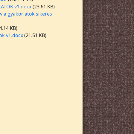
RLATOK v1.docx
(23.61 KB)
v a gyakorlatok sikeres
4.14 KB)
ok v1.docx
(21.51 KB)