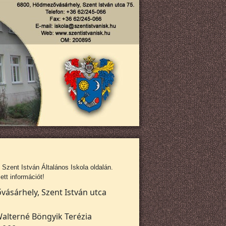
zent István Általános Iskola oldalán.
tt információt!
ásárhely, Szent István utca
alterné Böngyik Terézia