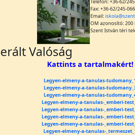
Telefon: +36-62/245
Fax: +36-62/245-066
Email:
iskola@szent
OM azonosító: 200
Szent István téri te
erált Valóság
Kattints a tartalmakért!
Legyen-elmeny-a-tanulas-tudomany_
Legyen-elmeny-a-tanulas-tudomany_
Legyen-elmeny-a-tanulas-tudomany_
Legyen-elmeny-a-tanulas-_emberi-test
Legyen-elmeny-a-tanulas-_emberi-test
Legyen-elmeny-a-tanulas-_emberi-test
Legyen-elmeny-a-tanulas-_emberi-test
Legyen-elmeny-a-tanulas-_termeszet_