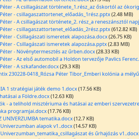
Péter - A csillagászat története_1.rész_az őskortól az ókori
Péter - csillagaszattortenet_előadás_1rész.pptx
(2.48 MB)
Péter - A csillagászat története_2. rész_a reneszánsztól nap
Péter - csillagaszattortenet_előadás_2rész.pptx
(612.82 KB)
Péter - Csillagászati ismeretek alapozása.docx
(26.75 KB)
Péter - Csillagászati ismeretek alapozása.pptx
(2.83 MB)
 Péter - Növénytermesztés az űrben.docx
(28.33 KB)
Péter - Az első automobil a Holdon tervezője Pavlics Ferenc
Péter - A szkafander.docx
(29.3 KB)
entix 230228-0418_Rózsa Péter Tibor_Emberi kolónia a mélyűr
 1 stratégiai játék demo 1.docx
(17.56 KB)
hatásai a Földre.docx
(12.63 KB)
k - a telihold misztériuma és hatásai az emberi szervezetr
nka programjai.docx
(17.76 KB)
Z UNIVERZUMBA tematika.docx
(12.7 KB)
 Univerzumban alapok v1..docx
(14.57 KB)
 Univerzumban_tematika_csillagászat és űrhajózás v1..docx