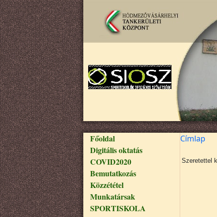
Ugrás a tartalomra
Fő navigáció
Főoldal
Címlap
Digitális oktatás
COVID2020
Szeretettel 
Bemutatkozás
Közzététel
Munkatársak
SPORTISKOLA