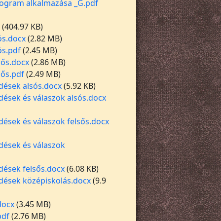
rogram alkalmazása _G.pdf
(404.97 KB)
ós.docx
(2.82 MB)
ós.pdf
(2.45 MB)
sős.docx
(2.86 MB)
sős.pdf
(2.49 MB)
dések alsós.docx
(5.92 KB)
dések és válaszok alsós.docx
ések és válaszok felsős.docx
dések és válaszok
dések felsős.docx
(6.08 KB)
dések középiskolás.docx
(9.9
docx
(3.45 MB)
pdf
(2.76 MB)