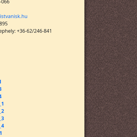
-066
istvanisk.hu
 895
lephely: +36-62/246-841
1
3
4
_1
_2
_3
_4
1