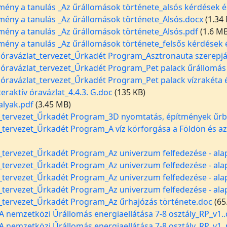
mény a tanulás _Az űrállomások története_alsós kérdések é
mény a tanulás _Az űrállomások története_Alsós.docx
(1.34
mény a tanulás _Az űrállomások története_Alsós.pdf
(1.6 M
mény a tanulás _Az űrállomások története_felsős kérdések 
v óravázlat_tervezet_Űrkadét Program_Asztronauta szerepj
v óravázlat_tervezet_Űrkadét Program_Pet palack űrállomás
v óravázlat_tervezet_Űrkadét Program_Pet palack vízrakéta 
eraktív óravázlat_4.4.3. G.doc
(135 KB)
lyak.pdf
(3.45 MB)
_tervezet_Űrkadét Program_3D nyomtatás, építmények űrbé
_tervezet_Űrkadét Program_A víz körforgása a Földön és a
_tervezet_Űrkadét Program_Az univerzum felfedezése - ala
_tervezet_Űrkadét Program_Az univerzum felfedezése - ala
_tervezet_Űrkadét Program_Az univerzum felfedezése - ala
_tervezet_Űrkadét Program_Az univerzum felfedezése - ala
_tervezet_Űrkadét Program_Az űrhajózás története.doc
(65
_A nemzetközi Űrállomás energiaellátása 7-8 osztály_RP_v1.
_A nemzetközi Űrállomás energiaellátása 7-8 osztály_RP_v1..