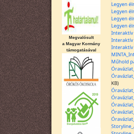
Legyen él
Legyen él
Legyen él
Legyen él
Interaktí
Megvalósult
Interaktí
a Magyar Kormány
Interaktí
támogatásával
MINTA_Int
Műhold pa
Óravázlat
Óravázlat
KB)
Óravázlat
Óravázlat
Óravázlat
Óravázlat
Óravázlat
Storyline
Storyline