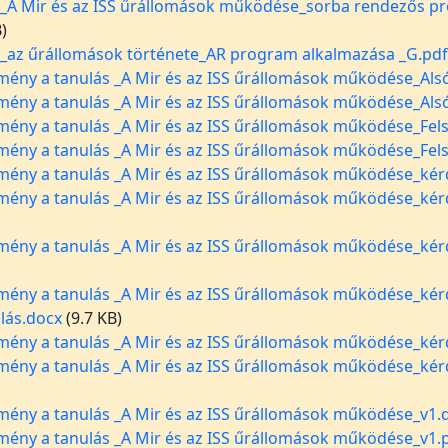
_A Mir és az ISS űrállomások működése_sorba rendezős p
)
_az űrállomások története_AR program alkalmazása _G.pdf
mény a tanulás _A Mir és az ISS űrállomások működése_Als
mény a tanulás _A Mir és az ISS űrállomások működése_Als
mény a tanulás _A Mir és az ISS űrállomások működése_Fel
mény a tanulás _A Mir és az ISS űrállomások működése_Fel
mény a tanulás _A Mir és az ISS űrállomások működése_kér
mény a tanulás _A Mir és az ISS űrállomások működése_kér
mény a tanulás _A Mir és az ISS űrállomások működése_kérd
mény a tanulás _A Mir és az ISS űrállomások működése_kér
lás.docx
(9.7 KB)
mény a tanulás _A Mir és az ISS űrállomások működése_kér
mény a tanulás _A Mir és az ISS űrállomások működése_kér
mény a tanulás _A Mir és az ISS űrállomások működése_v1.
mény a tanulás _A Mir és az ISS űrállomások működése_v1.