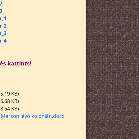
2
3
m_1
m_2
m_3
m_4
és kattints!
25.19 KB)
26.68 KB)
28.64 KB)
a Marson lévő kolónián.docx