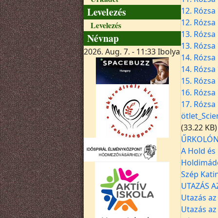
Levelezés
12. Rózsa 
12. Rózsa 
Levelezés
13. Rózsa 
Névnap
13. Rózsa 
2026. Aug. 7. - 11:33
Ibolya
14. Rózsa 
14. Rózsa 
15. Rózsa
16. Rózsa 
17. Rózsa 
ötlet_Sci
(33.22 KB)
ŰRKOLÓNIA
A Hold és 
Holdimádó
Szép Kati
UTAZÁS A
Utazás az
Utazás az