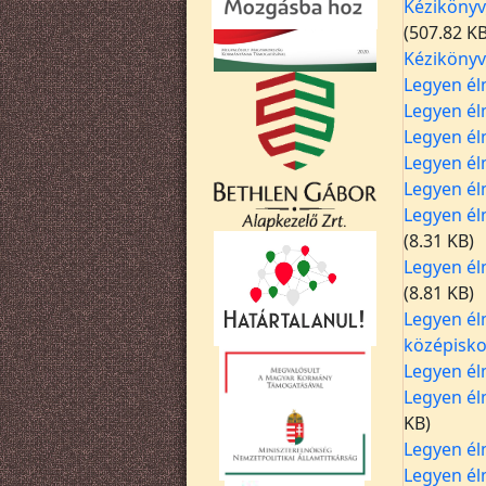
Kézikönyv
(507.82 KB
Kézikönyv
Legyen él
Legyen él
Legyen él
Legyen él
Legyen él
Legyen él
(8.31 KB)
Legyen él
(8.81 KB)
Legyen él
középisko
Legyen él
Legyen él
KB)
Legyen él
Legyen él