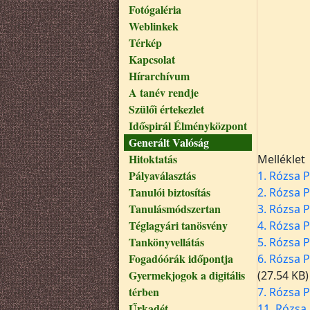
Fotógaléria
Weblinkek
Térkép
Kapcsolat
Hírarchívum
A tanév rendje
Szülői értekezlet
Időspirál Élményközpont
Generált Valóság
Hitoktatás
Melléklet
Pályaválasztás
1. Rózsa 
Tanulói biztosítás
2. Rózsa 
Tanulásmódszertan
3. Rózsa 
Téglagyári tanösvény
4. Rózsa 
Tankönyvellátás
5. Rózsa 
Fogadóórák időpontja
6. Rózsa 
Gyermekjogok a digitális
(27.54 KB)
térben
7. Rózsa P
Űrkadét
11. Rózsa