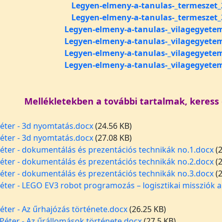
Legyen-elmeny-a-tanulas-_termeszet_
Legyen-elmeny-a-tanulas-_termeszet_
Legyen-elmeny-a-tanulas-_vilagegyete
Legyen-elmeny-a-tanulas-_vilagegyete
Legyen-elmeny-a-tanulas-_vilagegyete
Legyen-elmeny-a-tanulas-_vilagegyete
Mellékletekben a további tartalmak, keress 
Péter - 3d nyomtatás.docx
(24.56 KB)
Péter - 3d nyomtatás.docx
(27.08 KB)
Péter - dokumentálás és prezentációs technikák no.1.docx
(
Péter - dokumentálás és prezentációs technikák no.2.docx
(
Péter - dokumentálás és prezentációs technikák no.3.docx
(
Péter - LEGO EV3 robot programozás – logisztikai missziók 
éter - Az űrhajózás története.docx
(26.25 KB)
 Péter - Az űrállomások története.docx
(27.5 KB)