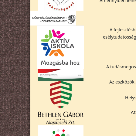
Amennyiben lehet
A fejleszté
esélytudatosság
A tudásmegosz
Az eszközök,
Helys
Az