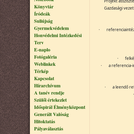
Projekt asszisztens: 
Könyvtár
Gazdasági vezető:
Íródeák
Suliújság
Gyermekvédelem
·
referenciainté
Honvédelmi Intézkedési
Terv
E-naplo
Fotógaléria
·
felk
Weblinkek
·
a referencia-
Térkép
Kapcsolat
Hírarchívum
·
a leendő re
A tanév rendje
Szülői értekezlet
Időspirál Élményközpont
Generált Valóság
Hitoktatás
Pályaválasztás