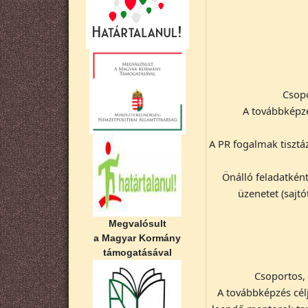
Csopo
A továbbképzé
A PR fogalmak tisztá
Önálló feladatkén
üzenetet (sajt
Megvalósult
a Magyar Kormány
támogatásával
Csoportos, 
A továbbképzés cél