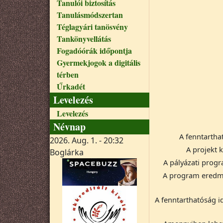
Tanulói biztosítás
Tanulásmódszertan
Téglagyári tanösvény
Tankönyvellátás
Fogadóórák időpontja
Gyermekjogok a digitális
térben
Űrkadét
Levelezés
Levelezés
Névnap
A fenntarthat
2026. Aug. 1. - 20:32
A projekt k
Boglárka
A pályázati prog
A program eredmén
A fenntarthatóság id