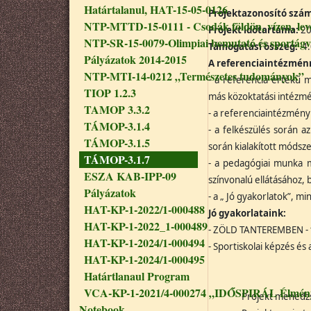
Határtalanul, HAT-15-05-0126
Projektazonosító szá
NTP-MTTD-15-0111 - Csodák földön, vízen, le
Projekt időtartama:
20
NTP-SR-15-0079-Olimpiai bemutató és sportágv
Támogatási összeg:
4.
Pályázatok 2014-2015
A referenciaintézménn
NTP-MTI-14-0212 „Természetes tudományok”
- a referencia értékű m
TIOP 1.2.3
más közoktatási intézm
TAMOP 3.3.2
- a referenciaintézményi
TÁMOP-3.1.4
- a felkészülés során 
TÁMOP-3.1.5
során kialakított módsze
TÁMOP-3.1.7
- a pedagógiai munka m
ESZA KAB-IPP-09
színvonalú ellátásához
Pályázatok
- a „ Jó gyakorlatok”,
HAT-KP-1-2022/1-000488
Jó gyakorlataink:
HAT-KP-1-2022_1-000489
- ZÖLD TANTEREMBEN -
HAT-KP-1-2024/1-000494
- Sportiskolai képzés é
HAT-KP-1-2024/1-000495
Határtlanaul Program
VCA-KP-1-2021/4-000274 „IDŐSPIRÁL Élmény
Projekt menedzs
Notebook