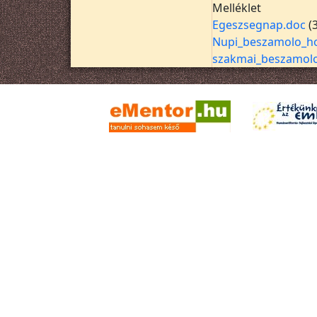
Melléklet
Egeszsegnap.doc
(
Nupi_beszamolo_ho
szakmai_beszamol