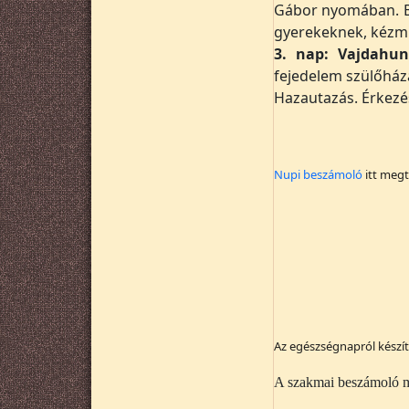
Gábor nyomában. B
gyerekeknek, kézm
3. nap:
Vajdahun
fejedelem szülőház
Hazautazás. Érkezés
Nupi beszámoló
itt megt
Az egészségnapról kész
A szakmai beszámoló m