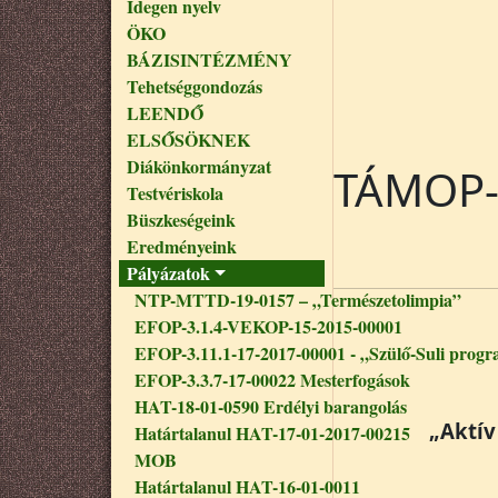
Idegen nyelv
ÖKO
BÁZISINTÉZMÉNY
Tehetséggondozás
LEENDŐ
ELSŐSÖKNEK
Diákönkormányzat
TÁMOP-
Testvériskola
Büszkeségeink
Eredményeink
Pályázatok
NTP-MTTD-19-0157 – „Természetolimpia”
EFOP-3.1.4-VEKOP-15-2015-00001
EFOP-3.11.1-17-2017-00001 - „Szülő-Suli progr
EFOP-3.3.7-17-00022 Mesterfogások
HAT-18-01-0590 Erdélyi barangolás
„Aktív
Határtalanul HAT-17-01-2017-00215
MOB
Határtalanul HAT-16-01-0011