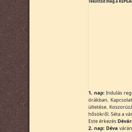
Tekintsd meg a KÉPGA
1. nap:
Indulás regg
órákban. Kapcsolat
ültetése. Koszorú
hősökről. Séta a vá
Este érkezés
Dévár
2. nap:
Déva
várán