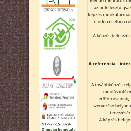
leendő mentorok taná
az önfejlesztő gya
képzés munkaformái a
minden esetben refl
A képzés befejezése
A referencia – inté
A továbbképzés célja
tanulás intéz
erőforrásainak, 
szervezése helyben
tervezésér
A képzés befejez