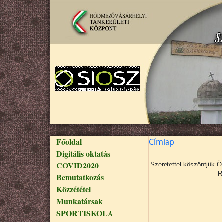
Ugrás a tartalomra
Fő navigáció
Főoldal
Címlap
Digitális oktatás
COVID2020
Szeretettel köszöntjük 
R
Bemutatkozás
Közzététel
Munkatársak
SPORTISKOLA