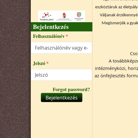
eszköztáruk az életpál
Váljanak érzékennyé 
Megismerjék a gyak
Bejelentkezés
Felhasználónév
Cso
A továbbképzé
Jelszó
intézményközi, horiz
az önfejlesztés form
Forgot password?
Bejelentkezés