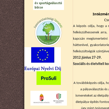
Intézmény
Cs
A képzés célja, hogy a 
felkészülhessenek arra,
kapcsán megismertetni 
hátterével, gyakorlator
felkészültségük szintjéve
2012.június 27-29.
Szociális és életviteli 
A továbbképzés célja, h
a pályaválasztás és
ismereteket az életpálya
életpálya-építés fonto
úgy mint önismeret,