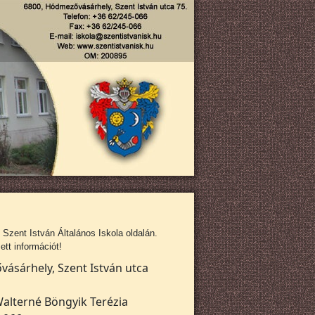
zent István Általános Iskola oldalán.
tt információt!
ásárhely, Szent István utca
alterné Böngyik Terézia