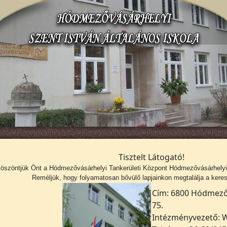
Tisztelt Látogató!
köszöntjük Önt a
Hódmezővásárhelyi Tankerületi Központ Hódmezővásárhelyi S
Reméljük, hogy folyamatosan bővülő lapjainkon megtalálja a kerese
Cím: 6800 Hódmezőv
75.
Intézményvezető: W