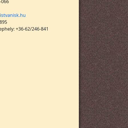
-066
istvanisk.hu
 895
lephely: +36-62/246-841