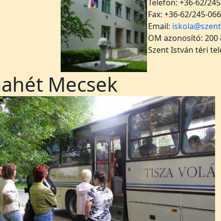
Telefon: +36-62/245
Fax: +36-62/245-066
Email:
iskola@szent
OM azonosító: 200
Szent István téri te
ahét Mecsek