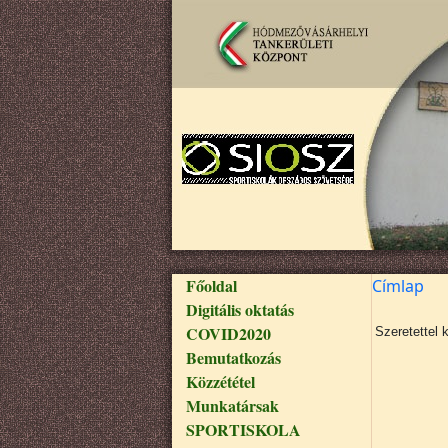
Ugrás a tartalomra
Fő navigáció
Főoldal
Címlap
Digitális oktatás
COVID2020
Szeretettel 
Bemutatkozás
Közzététel
Munkatársak
SPORTISKOLA