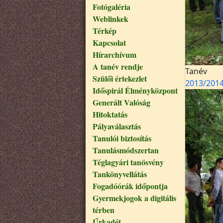
Fotógaléria
Weblinkek
Térkép
Kapcsolat
Hírarchívum
A tanév rendje
Tanév
Szülői értekezlet
2013/201
Időspirál Élményközpont
Generált Valóság
Hitoktatás
Pályaválasztás
Tanulói biztosítás
Tanulásmódszertan
Téglagyári tanösvény
Tankönyvellátás
Fogadóórák időpontja
Gyermekjogok a digitális
térben
Űrkadét