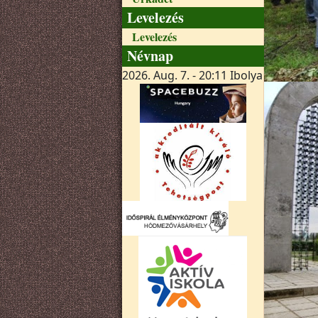
Levelezés
Levelezés
Névnap
2026. Aug. 7. - 20:11
Ibolya