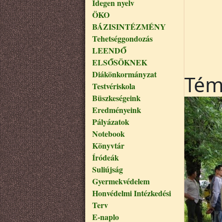
Idegen nyelv
ÖKO
BÁZISINTÉZMÉNY
Tehetséggondozás
LEENDŐ
ELSŐSÖKNEK
Diákönkormányzat
Tém
Testvériskola
Büszkeségeink
Eredményeink
Pályázatok
Notebook
Könyvtár
Íródeák
Suliújság
Gyermekvédelem
Honvédelmi Intézkedési
Terv
E-naplo