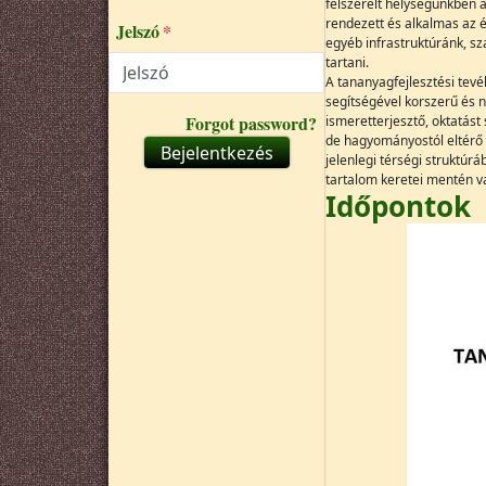
felszerelt helységünkben 
rendezett és alkalmas az 
Jelszó
egyéb infrastruktúránk, s
tartani.
A tananyagfejlesztési te
segítségével korszerű és n
Forgot password?
ismeretterjesztő, oktatást
de hagyományostól eltérő 
Bejelentkezés
jelenlegi térségi struktúr
tartalom keretei mentén va
Időpontok