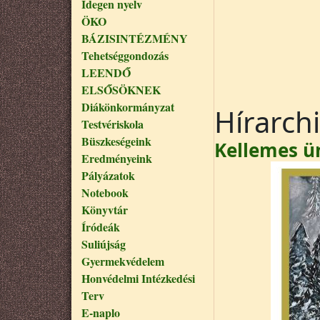
Idegen nyelv
ÖKO
BÁZISINTÉZMÉNY
Tehetséggondozás
LEENDŐ
ELSŐSÖKNEK
Diákönkormányzat
Hírarch
Testvériskola
Büszkeségeink
Kellemes ü
Eredményeink
Pályázatok
Notebook
Könyvtár
Íródeák
Suliújság
Gyermekvédelem
Honvédelmi Intézkedési
Terv
E-naplo