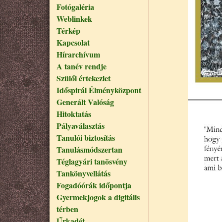
Fotógaléria
Weblinkek
Térkép
Kapcsolat
Hírarchívum
A tanév rendje
Szülői értekezlet
Időspirál Élményközpont
Generált Valóság
Hitoktatás
Pályaválasztás
Tanulói biztosítás
Tanulásmódszertan
Téglagyári tanösvény
Tankönyvellátás
Fogadóórák időpontja
Gyermekjogok a digitális
térben
Űrkadét