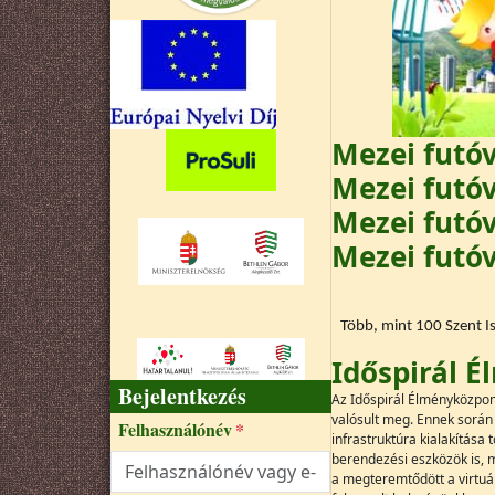
Mezei futóv
Mezei futóv
Mezei futóv
Mezei futó
Több, mint 100 Szent Is
Időspirál 
Bejelentkezés
Az Időspirál Élményközpont 
valósult meg. Ennek során 
Felhasználónév
infrastruktúra kialakítása
berendezési eszközök is, 
a megteremtődött a virtuál