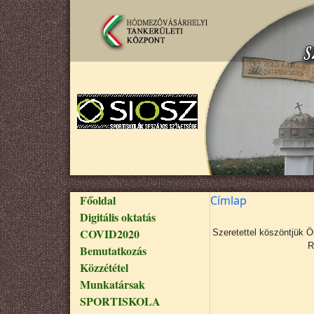
Ugrás a tartalomra
Fő navigáció
Főoldal
Címlap
Digitális oktatás
COVID2020
Szeretettel köszöntjük 
R
Bemutatkozás
Közzététel
Munkatársak
SPORTISKOLA