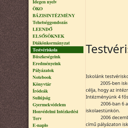
Idegen nyelv
ÖKO
BÁZISINTÉZMÉNY
Tehetséggondozás
LEENDŐ
ELSŐSÖKNEK
Diákönkormányzat
Testvér
Testvériskola
Büszkeségeink
Eredményeink
Pályázatok
Iskolánk testvérisk
Notebook
2005-ben isko
Könyvtár
célja, hogy az inté
Íródeák
Intézményünk 4 fős 
Suliújság
2006-ban 6 a
Gyermekvédelem
iskolaestünkön.
Honvédelmi Intézkedési
2006 decemb
Terv
című pályázaton isk
E-naplo