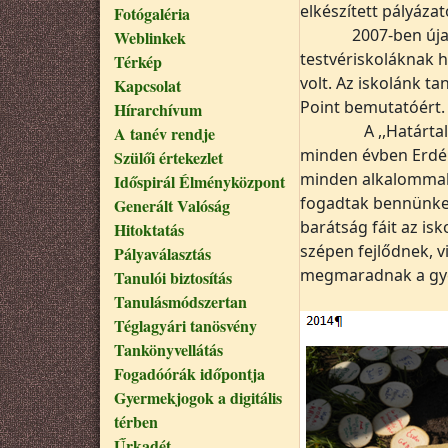
elkészített pályázat
Fotógaléria
2007-ben új
Weblinkek
testvériskoláknak h
Térkép
volt. Az iskolánk ta
Kapcsolat
Point bemutatóért.
Hírarchívum
A ,,Határt
A tanév rendje
minden évben Erdél
Szülői értekezlet
minden alkalommal e
Időspirál Élményközpont
fogadtak bennünket
Generált Valóság
barátság fáit az is
Hitoktatás
szépen fejlődnek, 
Pályaválasztás
megmaradnak a gy
Tanulói biztosítás
Tanulásmódszertan
Téglagyári tanösvény
Tankönyvellátás
Fogadóórák időpontja
Gyermekjogok a digitális
térben
Űrkadét