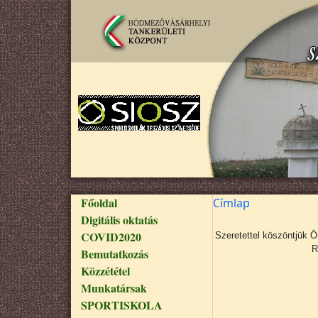
Ugrás a tartalomra
Fő navigáció
Főoldal
Címlap
Digitális oktatás
COVID2020
Szeretettel köszöntjük 
R
Bemutatkozás
Közzététel
Munkatársak
SPORTISKOLA