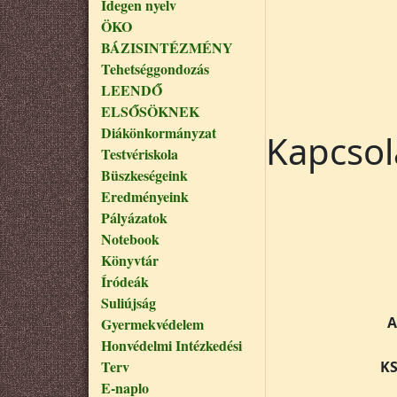
Idegen nyelv
ÖKO
BÁZISINTÉZMÉNY
Tehetséggondozás
LEENDŐ
ELSŐSÖKNEK
Diákönkormányzat
Kapcsol
Testvériskola
Büszkeségeink
Eredményeink
Pályázatok
Notebook
Könyvtár
Íródeák
Suliújság
A
Gyermekvédelem
Honvédelmi Intézkedési
Terv
KS
E-naplo