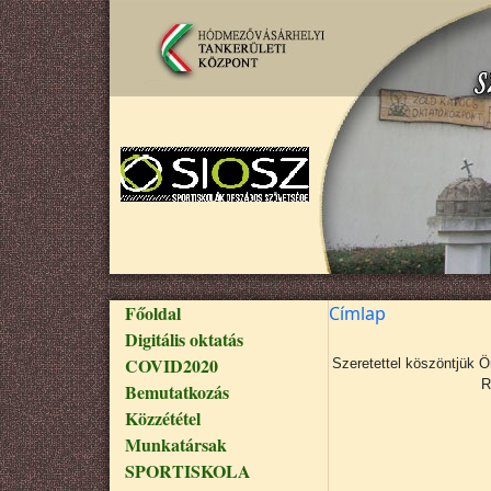
Ugrás a tartalomra
Fő navigáció
Főoldal
Címlap
Digitális oktatás
COVID2020
Szeretettel köszöntjük 
R
Bemutatkozás
Közzététel
Munkatársak
SPORTISKOLA