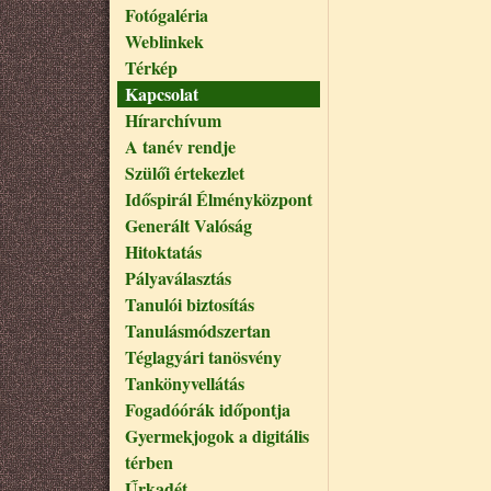
Fotógaléria
Weblinkek
Térkép
Kapcsolat
Hírarchívum
A tanév rendje
Szülői értekezlet
Időspirál Élményközpont
Generált Valóság
Hitoktatás
Pályaválasztás
Tanulói biztosítás
Tanulásmódszertan
Téglagyári tanösvény
Tankönyvellátás
Fogadóórák időpontja
Gyermekjogok a digitális
térben
Űrkadét