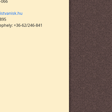
-066
istvanisk.hu
 895
lephely: +36-62/246-841