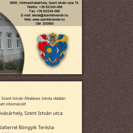
zent István Általános Iskola oldalán.
tt információt!
ásárhely, Szent István utca
alterné Böngyik Terézia