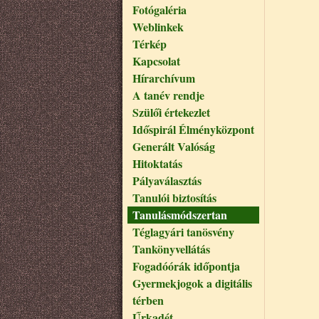
Fotógaléria
Weblinkek
Térkép
Kapcsolat
Hírarchívum
A tanév rendje
Szülői értekezlet
Időspirál Élményközpont
Generált Valóság
Hitoktatás
Pályaválasztás
Tanulói biztosítás
Tanulásmódszertan
Téglagyári tanösvény
Tankönyvellátás
Fogadóórák időpontja
Gyermekjogok a digitális
térben
Űrkadét