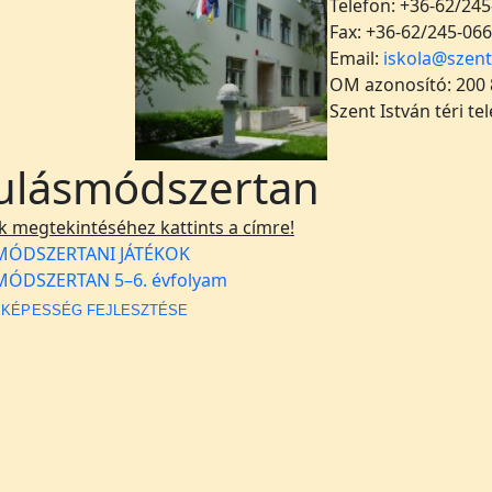
Telefon: +36-62/245
Fax: +36-62/245-066
Email:
iskola@szent
OM azonosító: 200
Szent István téri te
ulásmódszertan
ek megtekintéséhez kattints a címre!
MÓDSZERTANI JÁTÉKOK
ÓDSZERTAN 5–6. évfolyam
I KÉPESSÉG FEJLESZTÉSE