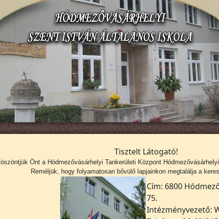
Tisztelt Látogató!
köszöntjük Önt a
Hódmezővásárhelyi Tankerületi Központ Hódmezővásárhelyi S
Reméljük, hogy folyamatosan bővülő lapjainkon megtalálja a kerese
Cím: 6800 Hódmezőv
75.
Intézményvezető: W