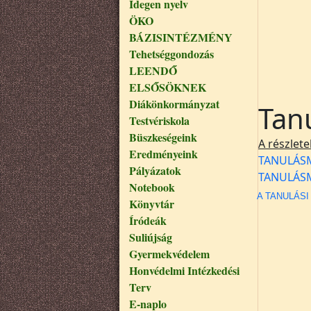
Idegen nyelv
ÖKO
BÁZISINTÉZMÉNY
Tehetséggondozás
LEENDŐ
ELSŐSÖKNEK
Diákönkormányzat
Tan
Testvériskola
Büszkeségeink
A részlet
Eredményeink
TANULÁS
Pályázatok
TANULÁSM
Notebook
A TANULÁS
Könyvtár
Íródeák
Suliújság
Gyermekvédelem
Honvédelmi Intézkedési
Terv
E-naplo