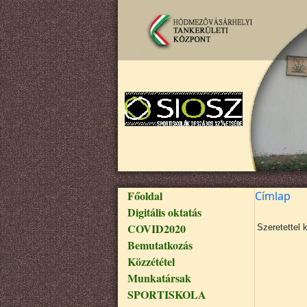
Ugrás a tartalomra
Fő navigáció
Főoldal
Címlap
Digitális oktatás
COVID2020
Szeretettel 
Bemutatkozás
Közzététel
Munkatársak
SPORTISKOLA