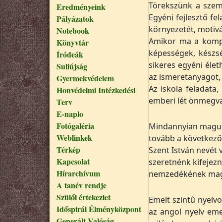
Törekszünk a szem
Eredményeink
Egyéni fejlesztő f
Pályázatok
környezetét, motivá
Notebook
Amikor ma a kompe
Könyvtár
képességek, készs
Íródeák
sikeres egyéni éle
Suliújság
az ismeretanyagot, 
Gyermekvédelem
Az iskola feladata
Honvédelmi Intézkedési
emberi lét önmegval
Terv
E-naplo
Fotógaléria
Mindannyian magunk
Weblinkek
tovább a következ
Térkép
Szent István nevét 
Kapcsolat
szeretnénk kifejezn
Hírarchívum
nemzedékének magáv
A tanév rendje
Szülői értekezlet
Emelt szintû nyelv
Időspirál Élményközpont
az angol nyelv eme
Generált Valóság