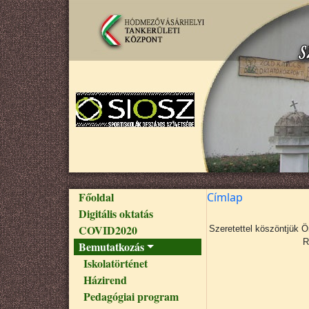
Ugrás a tartalomra
Fő navigáció
Főoldal
Címlap
Digitális oktatás
COVID2020
Szeretettel köszöntjük 
R
Bemutatkozás
Iskolatörténet
Házirend
Pedagógiai program