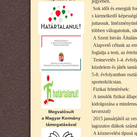
jegyében.
Sok időt és energiát f
s kiemelkedő képesség
juttassuk. Intézményünk
többen válogatottak, si
A Szent István Általáno
Alapvető célunk az emb
foglalja a testi, az érte
Testnevelés 1-4. évfol
küzdelem és játék tantá
5-8. évfolyamban osztál
sporterkölcstan.
Fizikai felmérések:
A tanulók fizikai áll
kidolgozása a mindenna
tavasszal)
Megvalósult
a Magyar Kormány
2015 januárjától az or
támogatásával
tagozatos diákok számá
A köznevelési típusú s