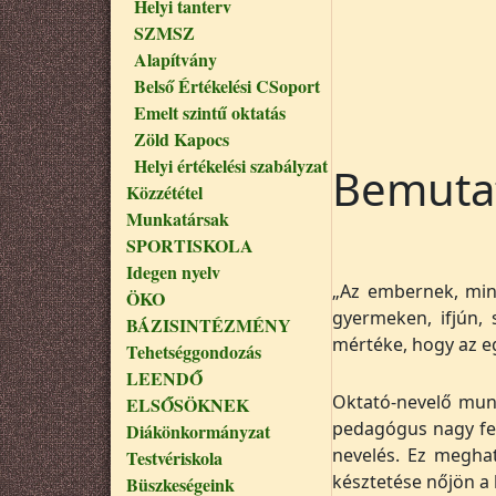
Helyi tanterv
SZMSZ
Alapítvány
Belső Értékelési CSoport
Emelt szintű oktatás
Zöld Kapocs
Helyi értékelési szabályzat
Bemuta
Közzététel
Munkatársak
SPORTISKOLA
Idegen nyelv
„Az embernek, min
ÖKO
gyermeken, ifjún, 
BÁZISINTÉZMÉNY
mértéke, hogy az eg
Tehetséggondozás
LEENDŐ
Oktató-nevelő mun
ELSŐSÖKNEK
pedagógus nagy fel
Diákönkormányzat
nevelés. Ez meghat
Testvériskola
késztetése nőjön a 
Büszkeségeink