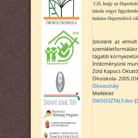
Cél, hogy az élsporto
iskola vegye figyelembe
tudatos élsportolóvá vá
Iskolánk az elmúl
szemléletformálás
tágabb környezetün
Intézményünk munk
Zöld Kapocs Oktat
Ökoiskola- 2005 (O
Ökoosztály
Melléklet
OKOOSZTALY.doc
(