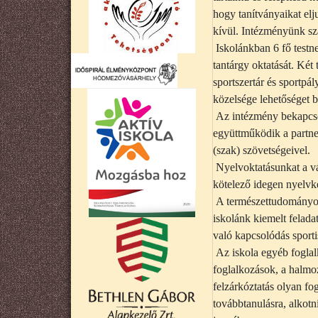
hogy tanítványaikat elj
kívül. Intézményünk sza
Iskolánkban 6 fő testne
tantárgy oktatását. Két
sportszertár és sportpá
közelsége lehetőséget b
Az intézmény bekapcsol
együttműködik a partner
(szak) szövetségeivel.
Nyelvoktatásunkat a vá
kötelező idegen nyelvk
A természettudományos 
iskolánk kiemelt felad
való kapcsolódás sportis
Az iskola egyéb foglal
foglalkozások, a halmo
felzárkóztatás olyan fo
továbbtanulásra, alkotn