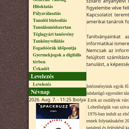
szilárd anyanyelvi
Hitoktatás
figyelembe véve fel
Pályaválasztás
Kapcsolatot teremt
Tanulói biztosítás
amerikai tanárok fo
Tanulásmódszertan
Téglagyári tanösvény
Tanítványainkat 
Tankönyvellátás
informatikai ismere
Fogadóórák időpontja
Nemcsak az inform
Gyermekjogok a digitális
felújított számítás
térben
tanulást, a képesség
Űrkadét
Levelezés
Levelezés
Intézményünk egyik fő s
Névnap
labdarúgó egyesület tá
2026. Aug. 7. - 11:25
Ibolya
Ezek az osztályok város
Lehetőségük van szivac
1976-ban indult az els
ennek folytatásaként 20
tartalmú és felépítésű k