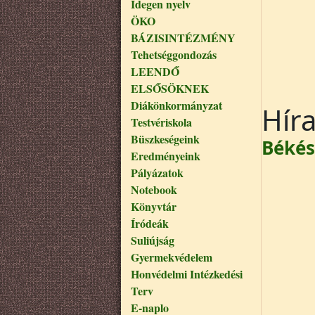
Idegen nyelv
ÖKO
BÁZISINTÉZMÉNY
Tehetséggondozás
LEENDŐ
ELSŐSÖKNEK
Diákönkormányzat
Hír
Testvériskola
Büszkeségeink
Békés
Eredményeink
Pályázatok
Notebook
Könyvtár
Íródeák
Suliújság
Gyermekvédelem
Honvédelmi Intézkedési
Terv
E-naplo