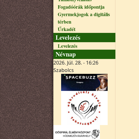
Fogadóórák időpontja
Gyermekjogok a digitális
térben
Űrkadét
Levelezés
Levelezés
Névnap
2026. Júl. 28. - 16:26
Szabolcs