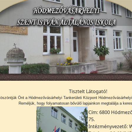
Tisztelt Látogató!
köszöntjük Önt a
Hódmezővásárhelyi Tankerületi Központ Hódmezővásárhelyi S
Reméljük, hogy folyamatosan bővülő lapjainkon megtalálja a kerese
Cím: 6800 Hódmezőv
75.
Intézményvezető: W