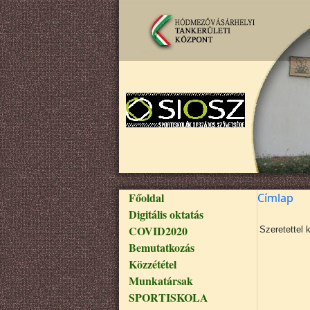
Ugrás a tartalomra
Fő navigáció
Főoldal
Címlap
Digitális oktatás
COVID2020
Szeretettel 
Bemutatkozás
Közzététel
Munkatársak
SPORTISKOLA