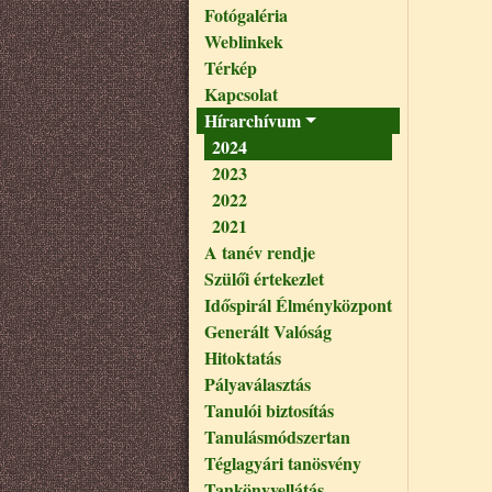
Fotógaléria
Weblinkek
Térkép
Kapcsolat
Hírarchívum
2024
2023
2022
2021
A tanév rendje
Szülői értekezlet
Időspirál Élményközpont
Generált Valóság
Hitoktatás
Pályaválasztás
Tanulói biztosítás
Tanulásmódszertan
Téglagyári tanösvény
Tankönyvellátás