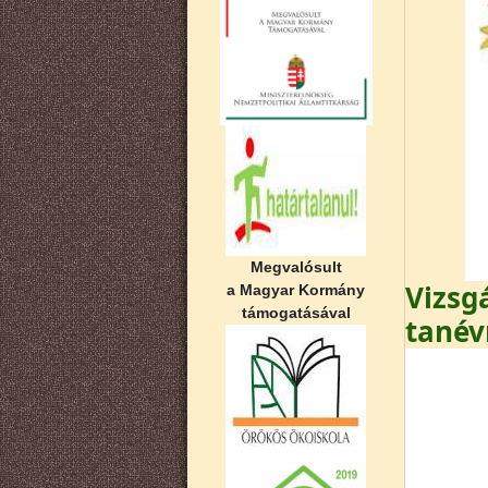
Megvalósult
Vizsg
a Magyar Kormány
támogatásával
tanév