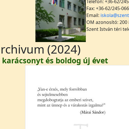
Telefon: +36-62/245
Fax: +36-62/245-066
Email:
iskola@szent
OM azonosító: 200
Szent István téri te
archivum (2024)
 karácsonyt és boldog új évet