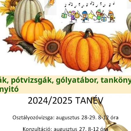
ák, pótvizsgák, gólyatábor, tankön
nyitó