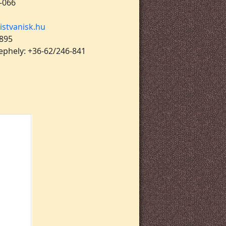
-066
istvanisk.hu
 895
lephely: +36-62/246-841