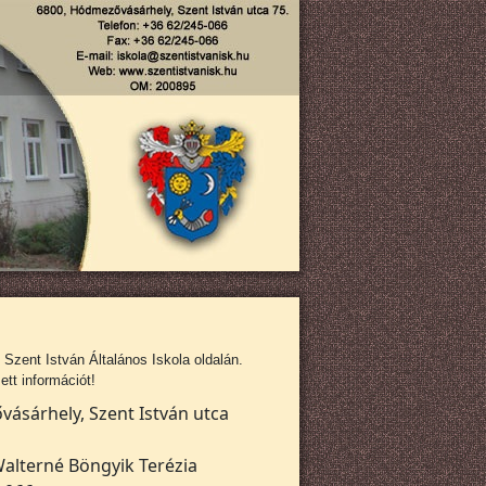
zent István Általános Iskola oldalán.
tt információt!
ásárhely, Szent István utca
alterné Böngyik Terézia