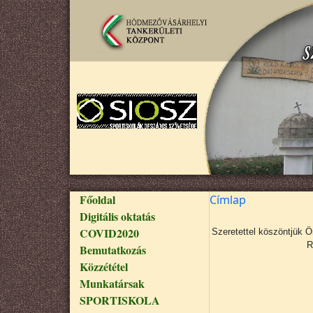
Ugrás a tartalomra
Fő navigáció
Főoldal
Címlap
Digitális oktatás
COVID2020
Szeretettel köszöntjük 
R
Bemutatkozás
Közzététel
Munkatársak
SPORTISKOLA