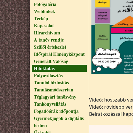
Fotógaléria
Weblinkek
Térkép
Kapcsolat
Hírarchívum
A tanév rendje
Szülői értekezlet
Időspirál Élményközpont
Generált Valóság
Hitoktatás
Pályaválasztás
Tanulói biztosítás
Tanulásmódszertan
Téglagyári tanösvény
Videó: hosszabb ve
Tankönyvellátás
Videó: rövidebb ver
Fogadóórák időpontja
Beiratkozással kapc
Gyermekjogok a digitális
térben
Űrkadét