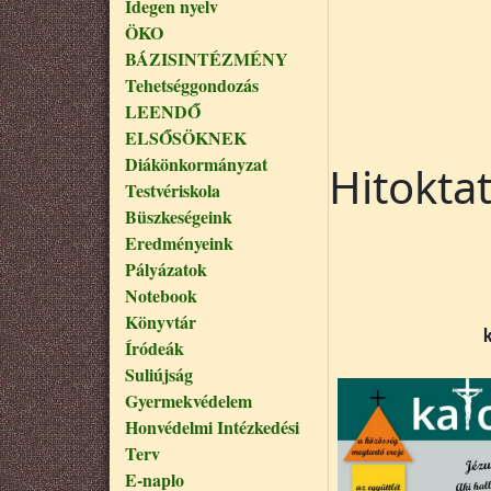
Idegen nyelv
ÖKO
BÁZISINTÉZMÉNY
Tehetséggondozás
LEENDŐ
ELSŐSÖKNEK
Diákönkormányzat
Hitokta
Testvériskola
Büszkeségeink
Eredményeink
Pályázatok
Notebook
Könyvtár
Íródeák
Suliújság
Gyermekvédelem
Honvédelmi Intézkedési
Terv
E-naplo