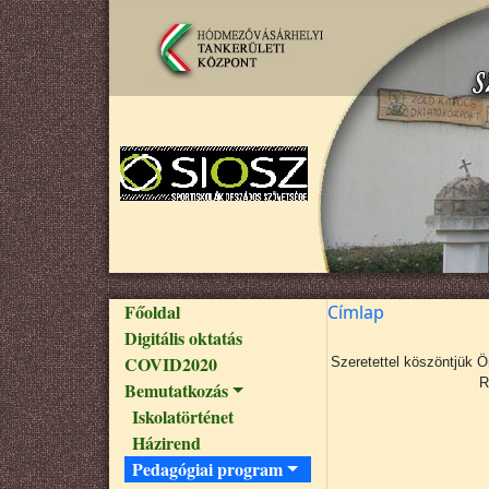
Ugrás a tartalomra
Fő navigáció
Főoldal
Címlap
Digitális oktatás
COVID2020
Szeretettel köszöntjük 
R
Bemutatkozás
Iskolatörténet
Házirend
Pedagógiai program