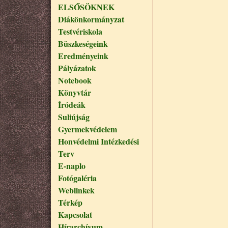
ELSŐSÖKNEK
Diákönkormányzat
Testvériskola
Büszkeségeink
Eredményeink
Pályázatok
Notebook
Könyvtár
Íródeák
Suliújság
Gyermekvédelem
Honvédelmi Intézkedési
Terv
E-naplo
Fotógaléria
Weblinkek
Térkép
Kapcsolat
Hírarchívum