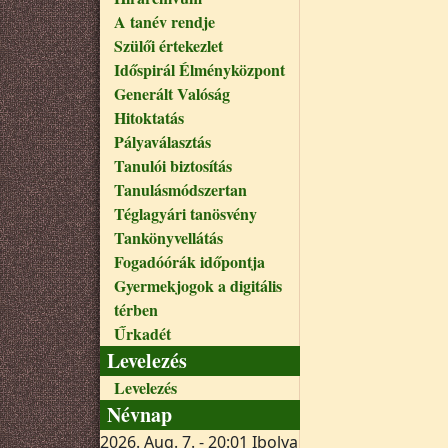
A tanév rendje
Szülői értekezlet
Időspirál Élményközpont
Generált Valóság
Hitoktatás
Pályaválasztás
Tanulói biztosítás
Tanulásmódszertan
Téglagyári tanösvény
Tankönyvellátás
Fogadóórák időpontja
Gyermekjogok a digitális
térben
Űrkadét
Levelezés
Levelezés
Névnap
2026. Aug. 7. - 20:01
Ibolya