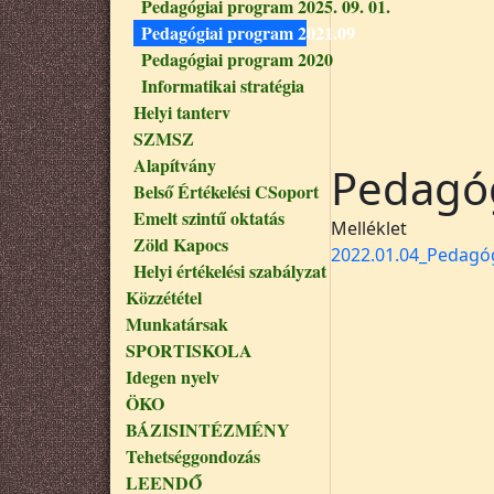
Pedagógiai program 2025. 09. 01.
Pedagógiai program 2021.09
Pedagógiai program 2020
Informatikai stratégia
Helyi tanterv
SZMSZ
Alapítvány
Pedagóg
Belső Értékelési CSoport
Emelt szintű oktatás
Melléklet
Zöld Kapocs
2022.01.04_Pedagó
Helyi értékelési szabályzat
Közzététel
Munkatársak
SPORTISKOLA
Idegen nyelv
ÖKO
BÁZISINTÉZMÉNY
Tehetséggondozás
LEENDŐ