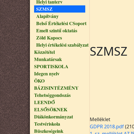
Helyi tanterv
SZMSZ
Alapítvány
Belső Értékelési CSoport
Emelt szintű oktatás
Zöld Kapocs
Helyi értékelési szabályzat
SZMSZ
Közzététel
Munkatársak
SPORTISKOLA
Idegen nyelv
ÖKO
BÁZISINTÉZMÉNY
Tehetséggondozás
LEENDŐ
ELSŐSÖKNEK
Diákönkormányzat
Melléklet
Testvériskola
GDPR 2018.pdf
(21
Büszkeségeink
1. sz. melléklet A