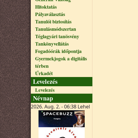
Hitoktatás
Pályaválasztás
Tanulói biztosítás
Tanulásmódszertan
Téglagyári tanösvény
Tankönyvellátás
Fogadóórák időpontja
Gyermekjogok a digitális
térben
Űrkadét
Levelezés
Levelezés
Névnap
2026. Aug. 2. - 06:38
Lehel