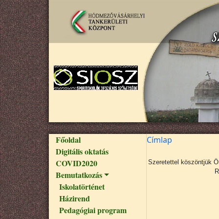
Ugrás a tartalomra
Fő navigáció
Főoldal
Címlap
Digitális oktatás
COVID2020
Szeretettel köszöntjük 
R
Bemutatkozás
Iskolatörténet
Házirend
Pedagógiai program