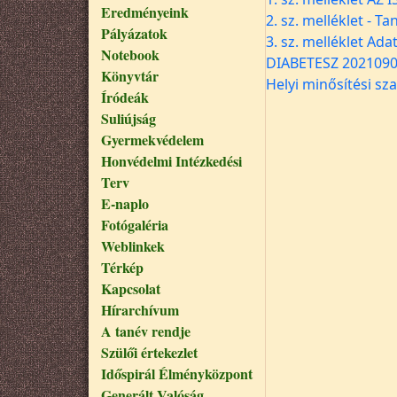
Eredményeink
2. sz. melléklet - T
Pályázatok
3. sz. melléklet Ad
Notebook
DIABETESZ 2021090
Könyvtár
Helyi minősítési sz
Íródeák
Suliújság
Gyermekvédelem
Honvédelmi Intézkedési
Terv
E-naplo
Fotógaléria
Weblinkek
Térkép
Kapcsolat
Hírarchívum
A tanév rendje
Szülői értekezlet
Időspirál Élményközpont
Generált Valóság