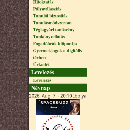
Hitoktatás
Pályaválasztás
Tanulói biztosítás
Tanulásmódszertan
Téglagyári tanösvény
Tankönyvellátás
Fogadóórák időpontja
Gyermekjogok a digitális
térben
Űrkadét
Levelezés
Levelezés
Névnap
2026. Aug. 7. - 20:10
Ibolya