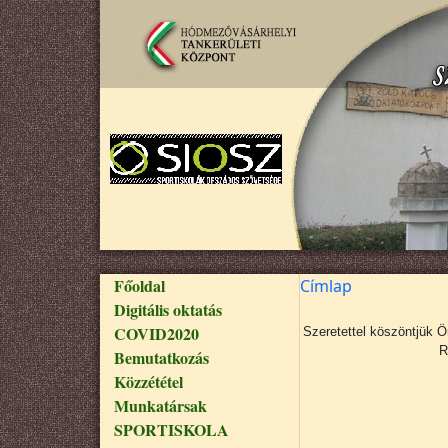
Ugrás a tartalomra
Fő navigáció
Főoldal
Címlap
Digitális oktatás
COVID2020
Szeretettel köszöntjük 
R
Bemutatkozás
Közzététel
Munkatársak
SPORTISKOLA