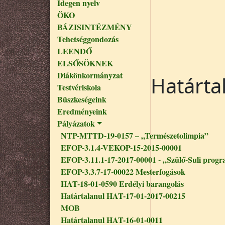
Idegen nyelv
ÖKO
BÁZISINTÉZMÉNY
Tehetséggondozás
LEENDŐ
ELSŐSÖKNEK
Diákönkormányzat
Határta
Testvériskola
Büszkeségeink
Eredményeink
Pályázatok
NTP-MTTD-19-0157 – „Természetolimpia”
EFOP-3.1.4-VEKOP-15-2015-00001
EFOP-3.11.1-17-2017-00001 - „Szülő-Suli progr
EFOP-3.3.7-17-00022 Mesterfogások
HAT-18-01-0590 Erdélyi barangolás
Határtalanul HAT-17-01-2017-00215
MOB
Határtalanul HAT-16-01-0011