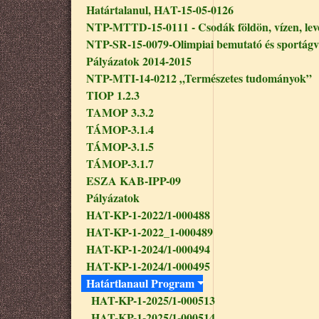
Határtalanul, HAT-15-05-0126
NTP-MTTD-15-0111 - Csodák földön, vízen, le
NTP-SR-15-0079-Olimpiai bemutató és sportágv
Pályázatok 2014-2015
NTP-MTI-14-0212 „Természetes tudományok”
TIOP 1.2.3
TAMOP 3.3.2
TÁMOP-3.1.4
TÁMOP-3.1.5
TÁMOP-3.1.7
ESZA KAB-IPP-09
Pályázatok
HAT-KP-1-2022/1-000488
HAT-KP-1-2022_1-000489
HAT-KP-1-2024/1-000494
HAT-KP-1-2024/1-000495
Határtlanaul Program
HAT-KP-1-2025/1-000513
HAT-KP-1-2025/1-000514