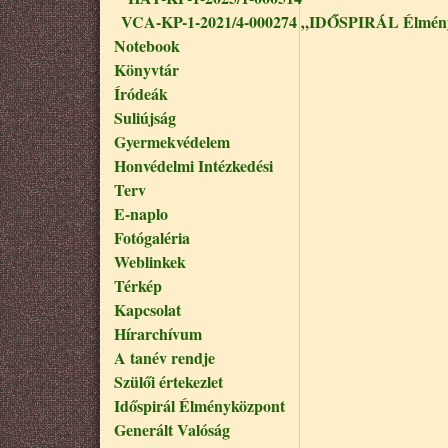
VCA-KP-1-2021/4-000274 „IDŐSPIRÁL Élmény
Notebook
Könyvtár
Íródeák
Suliújság
Gyermekvédelem
Honvédelmi Intézkedési
Terv
E-naplo
Fotógaléria
Weblinkek
Térkép
Kapcsolat
Hírarchívum
A tanév rendje
Szülői értekezlet
Időspirál Élményközpont
Generált Valóság