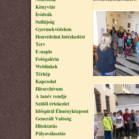
Könyvtár
Íródeák
Suliújság
Gyermekvédelem
Honvédelmi Intézkedési
Terv
E-naplo
Fotógaléria
Weblinkek
Térkép
Kapcsolat
Hírarchívum
A tanév rendje
Szülői értekezlet
Időspirál Élményközpont
Generált Valóság
Hitoktatás
Pályaválasztás