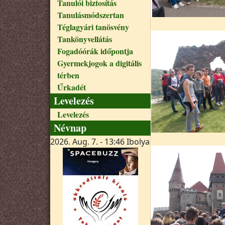
Tanulói biztosítás
Tanulásmódszertan
Téglagyári tanösvény
Tankönyvellátás
Fogadóórák időpontja
Gyermekjogok a digitális
térben
Űrkadét
Levelezés
Levelezés
Névnap
2026. Aug. 7. - 13:46
Ibolya