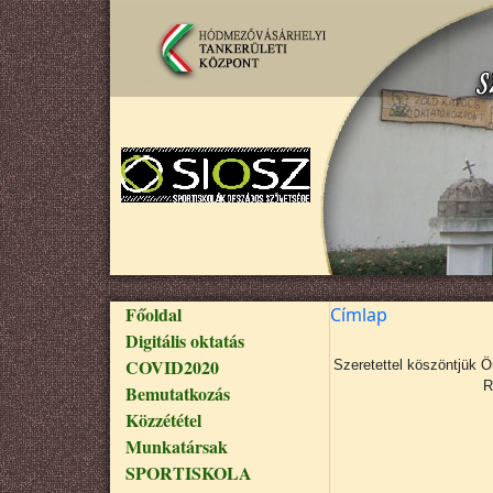
Ugrás a tartalomra
Fő navigáció
Főoldal
Címlap
Digitális oktatás
COVID2020
Szeretettel köszöntjük 
R
Bemutatkozás
Közzététel
Munkatársak
SPORTISKOLA