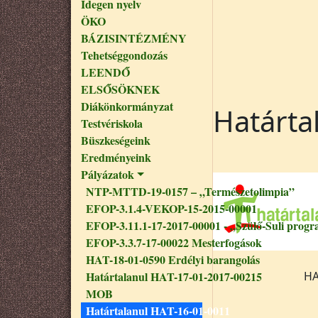
Idegen nyelv
ÖKO
BÁZISINTÉZMÉNY
Tehetséggondozás
LEENDŐ
ELSŐSÖKNEK
Diákönkormányzat
Határta
Testvériskola
Büszkeségeink
Eredményeink
Pályázatok
NTP-MTTD-19-0157 – „Természetolimpia”
EFOP-3.1.4-VEKOP-15-2015-00001
EFOP-3.11.1-17-2017-00001 - „Szülő-Suli progr
EFOP-3.3.7-17-00022 Mesterfogások
HAT-18-01-0590 Erdélyi barangolás
Határtalanul HAT-17-01-2017-00215
HA
MOB
Határtalanul HAT-16-01-0011