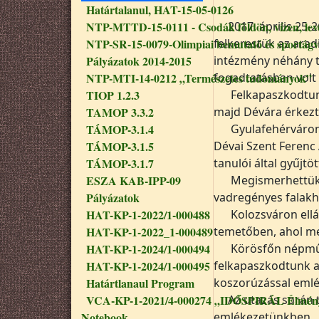
Határtalanul, HAT-15-05-0126
NTP-MTTD-15-0111 - Csodák földön, vízen, le
2017. április 25-
NTP-SR-15-0079-Olimpiai bemutató és sportágv
felkerestük az ara
Pályázatok 2014-2015
intézmény néhány t
NTP-MTI-14-0212 „Természetes tudományok”
fogadtatásban volt
TIOP 1.2.3
Felkapaszkodtun
TAMOP 3.3.2
majd Dévára érkezt
TÁMOP-3.1.4
Gyulafehérváron
TÁMOP-3.1.5
Dévai Szent Ferenc 
TÁMOP-3.1.7
tanulói által gyűjt
ESZA KAB-IPP-09
Megismerhettük
Pályázatok
vadregényes falakh
HAT-KP-1-2022/1-000488
Kolozsváron ell
HAT-KP-1-2022_1-000489
temetőben, ahol meg
HAT-KP-1-2024/1-000494
Körösfőn népműv
HAT-KP-1-2024/1-000495
felkapaszkodtunk a
Határtlanaul Program
koszorúzással emlé
VCA-KP-1-2021/4-000274 „IDŐSPIRÁL Élmény
Az utazás során
Notebook
emlékezetünkben.