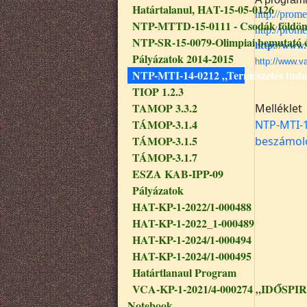
Határtalanul, HAT-15-05-0126
http://prom
NTP-MTTD-15-0111 - Csodák földön, 
http://prom
NTP-SR-15-0079-Olimpiai bemutató és
http://www.
Pályázatok 2014-2015
http://www.v
NTP-MTI-14-0212 „Természetes tud
TIOP 1.2.3
TAMOP 3.3.2
Melléklet
TÁMOP-3.1.4
NTP-MTI-1
TÁMOP-3.1.5
beszámol
TÁMOP-3.1.7
ESZA KAB-IPP-09
Pályázatok
HAT-KP-1-2022/1-000488
HAT-KP-1-2022_1-000489
HAT-KP-1-2024/1-000494
HAT-KP-1-2024/1-000495
Határtlanaul Program
VCA-KP-1-2021/4-000274 „IDŐSPIR
Notebook