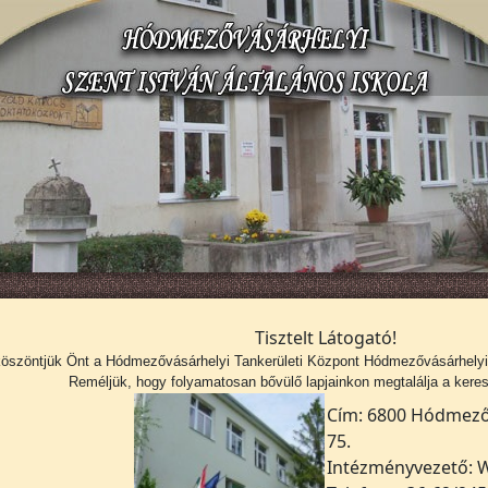
Tisztelt Látogató!
köszöntjük Önt a
Hódmezővásárhelyi Tankerületi Központ Hódmezővásárhelyi S
Reméljük, hogy folyamatosan bővülő lapjainkon megtalálja a kerese
Cím: 6800 Hódmezőv
75.
Intézményvezető: W