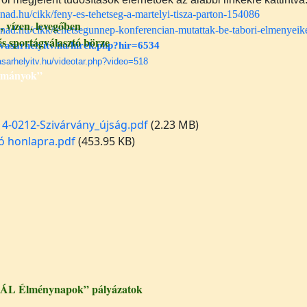
enad.hu/cikk/feny-es-tehetseg-a-martelyi-tisza-parton-154086
vízen, levegőben
enad.hu/cikk/tehetsegunnep-konferencian-mutattak-be-tabori-elmenyeik
 sportágválasztó börze
vasarhelyitv.hu/hirek.php?hir=6534
asarhelyitv.hu/videotar.php?video=518
ományok”
4-0212-Szivárvány_újság.pdf
(2.23 MB)
ó honlapra.pdf
(453.95 KB)
ÁL Élménynapok” pályázatok