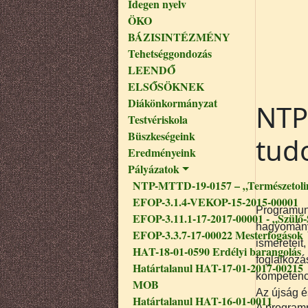
Idegen nyelv
ÖKO
BÁZISINTÉZMÉNY
Tehetséggondozás
LEENDŐ
ELSŐSÖKNEK
Diákönkormányzat
NTP
Testvériskola
Büszkeségeink
tud
Eredményeink
Pályázatok
NTP-MTTD-19-0157 – „Természetoli
EFOP-3.1.4-VEKOP-15-2015-00001
Programunk
EFOP-3.11.1-17-2017-00001 - „Szülő-
hagyomány
EFOP-3.3.7-17-00022 Mesterfogások
ismeretei
HAT-18-01-0590 Erdélyi barangolás
foglalkozá
Határtalanul HAT-17-01-2017-00215
kompetenciá
MOB
Az újság é
Határtalanul HAT-16-01-0011
A programr