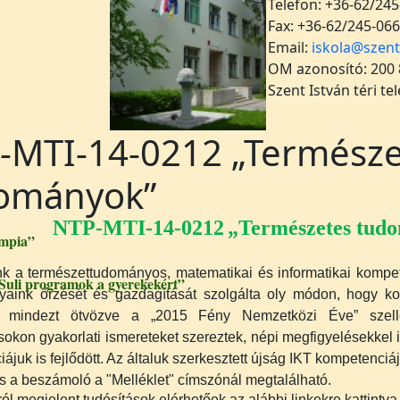
Telefon: +36-62/245
Fax: +36-62/245-066
Email:
iskola@szent
OM azonosító: 200
Szent István téri te
-MTI-14-0212 „Természe
ományok”
NTP-MTI-14-0212
„Természetes tud
mpia”
 a természettudományos, matematikai és informatikai kompete
Suli programok a gyerekekért”
aink őrzését és gazdagítását szolgálta oly módon, hogy k
t, mindezt ötvözve a „2015 Fény Nemzetközi Éve” szell
sokon gyakorlati ismereteket szereztek, népi megfigyelésekkel
juk is fejlődött. Az általuk szerkesztett újság IKT kompetenciáju
s a beszámoló a "Melléklet" címszónál megtalálható.
ól megjelent tudósítások elérhetőek az alábbi linkekre kattintva