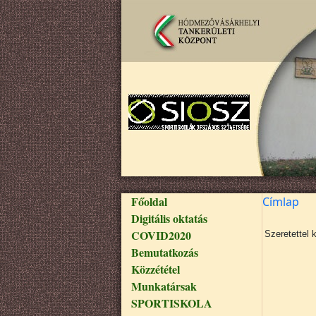
Ugrás a tartalomra
Fő navigáció
Főoldal
Címlap
Digitális oktatás
COVID2020
Szeretettel 
Bemutatkozás
Közzététel
Munkatársak
SPORTISKOLA