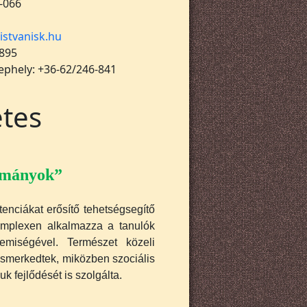
-066
istvanisk.hu
 895
lephely: +36-62/246-841
tes
ományok”
nciákat erősítő tehetségsegítő
omplexen alkalmazza a tanulók
emiségével. Természet közeli
 ismerkedtek, miközben szociális
k fejlődését is szolgálta.
.