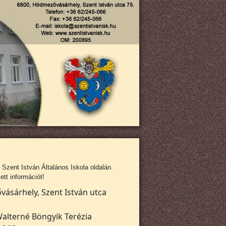
zent István Általános Iskola oldalán.
tt információt!
ásárhely, Szent István utca
alterné Böngyik Terézia