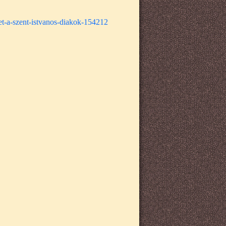
et-a-szent-istvanos-diakok-154212