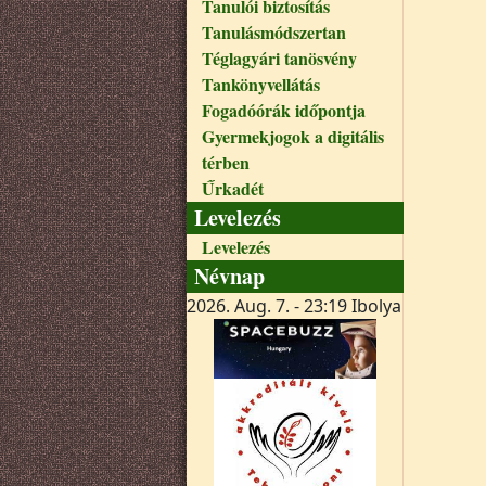
Tanulói biztosítás
Tanulásmódszertan
Téglagyári tanösvény
Tankönyvellátás
Fogadóórák időpontja
Gyermekjogok a digitális
térben
Űrkadét
Levelezés
Levelezés
Névnap
2026. Aug. 7. - 23:19
Ibolya