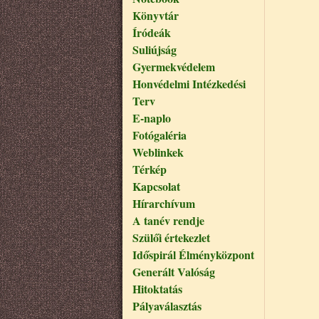
Könyvtár
Íródeák
Suliújság
Gyermekvédelem
Honvédelmi Intézkedési
Terv
E-naplo
Fotógaléria
Weblinkek
Térkép
Kapcsolat
Hírarchívum
A tanév rendje
Szülői értekezlet
Időspirál Élményközpont
Generált Valóság
Hitoktatás
Pályaválasztás