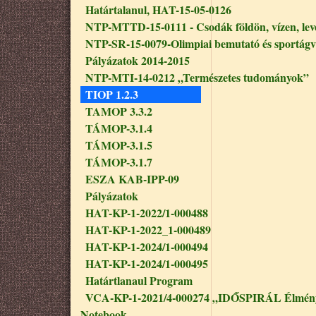
Határtalanul, HAT-15-05-0126
NTP-MTTD-15-0111 - Csodák földön, vízen, le
NTP-SR-15-0079-Olimpiai bemutató és sportágv
Pályázatok 2014-2015
NTP-MTI-14-0212 „Természetes tudományok”
TIOP 1.2.3
TAMOP 3.3.2
TÁMOP-3.1.4
TÁMOP-3.1.5
TÁMOP-3.1.7
ESZA KAB-IPP-09
Pályázatok
HAT-KP-1-2022/1-000488
HAT-KP-1-2022_1-000489
HAT-KP-1-2024/1-000494
HAT-KP-1-2024/1-000495
Határtlanaul Program
VCA-KP-1-2021/4-000274 „IDŐSPIRÁL Élmény
Notebook