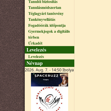
Tanulói biztosítás
Tanulásmódszertan
Téglagyári tanösvény
Tankönyvellátás
Fogadóórák időpontja
Gyermekjogok a digitális
térben
Űrkadét
Levelezés
Levelezés
Névnap
2026. Aug. 7. - 14:50
Ibolya