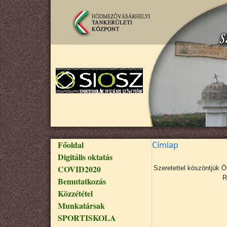
Ugrás a tartalomra
Fő navigáció
Főoldal
Címlap
Digitális oktatás
COVID2020
Szeretettel köszöntjük 
R
Bemutatkozás
Közzététel
Munkatársak
SPORTISKOLA