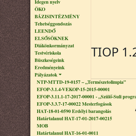
Idegen nyelv
ÖKO
BÁZISINTÉZMÉNY
Tehetséggondozás
LEENDŐ
ELSŐSÖKNEK
Diákönkormányzat
TIOP 1.
Testvériskola
Büszkeségeink
Eredményeink
Pályázatok
NTP-MTTD-19-0157 – „Természetolimpia”
EFOP-3.1.4-VEKOP-15-2015-00001
EFOP-3.11.1-17-2017-00001 - „Szülő-Suli progr
EFOP-3.3.7-17-00022 Mesterfogások
HAT-18-01-0590 Erdélyi barangolás
Határtalanul HAT-17-01-2017-00215
MOB
Határtalanul HAT-16-01-0011