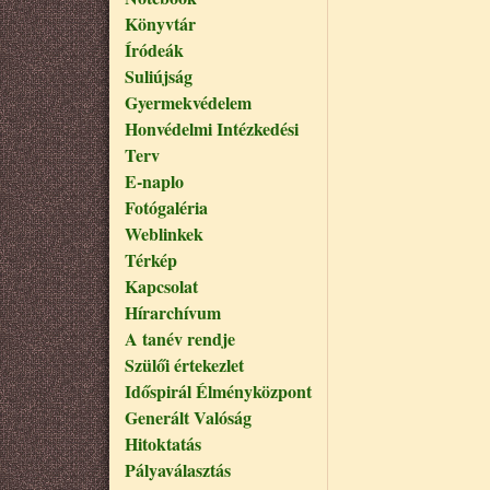
Könyvtár
Íródeák
Suliújság
Gyermekvédelem
Honvédelmi Intézkedési
Terv
E-naplo
Fotógaléria
Weblinkek
Térkép
Kapcsolat
Hírarchívum
A tanév rendje
Szülői értekezlet
Időspirál Élményközpont
Generált Valóság
Hitoktatás
Pályaválasztás