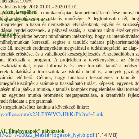
intenzitása:100%
valósítás ideje:2018.01.01.- 2020.01.01.
vízen, levegőben
élja: pályaorientáció, a munkaerő-piaci kompetenciák erősítése innovác
 sportágválasztó börze
őjét meghatározza az oktatás minősége. A legfontosabb cél, hog
e megfeleljen a hazai és nemzetközi elvárásoknak, egyéni és közössé
udással rendelkezzenek, a pályaválasztás, a szakma iránti érzékenyíté
ományok”
ztotta a projektbe bevont mindhárom intézmény, hogy az interaktivitáso
műhelymunkán keresztül segítse a tanulók tudatos pályaorientációj
áció áll, melynek eredményeként megvalósul a tudásintegráció, az alap
enciák erősítése, és a vállalkozói készségfejlesztés. A szabadidőben za
sára törekszik a program. A projektben a tevékenységek az élmény
eszköztárunkat, olyan informális és nem formális tanulási módszer
erek kialakítására törekszünk az iskolán belül is, amelyek gazdagí
zámára elérhető. Célunk, hogy tudatosan készüljenek a tanulók fe
ömegből kiszűrjék a számukra használható tudást, képesek legyenek dö
ztésén túl a játék, a munka, a tanulás komplex megjelenítése által törté
, az együttes munka örömének megtapasztalása, a kreativitás fejle
emelt feladata a programnak.
ó megtekintéséhez kattints a következő linkre:
way.office.com/x23LF8WVCyHhKrPb?ref=Link
ÁL Élménynapok” pályázatok
17-2017-00022_Mesterfogások_Nyitó.pdf
(1.14 MB)