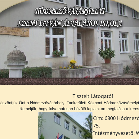
Tisztelt Látogató!
köszöntjük Önt a
Hódmezővásárhelyi Tankerületi Központ Hódmezővásárhelyi S
Reméljük, hogy folyamatosan bővülő lapjainkon megtalálja a kerese
Cím: 6800 Hódmezőv
75.
Intézményvezető: W