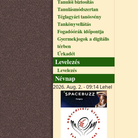
Tanulói biztosítás
Tanulásmódszertan
Téglagyári tanösvény
Tankönyvellátás
Fogadóórák időpontja
Gyermekjogok a digitális
térben
Űrkadét
Levelezés
Levelezés
Névnap
2026. Aug. 2. - 09:14
Lehel