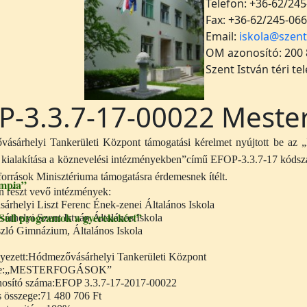
Telefon: +36-62/245
Fax: +36-62/245-066
Email:
iskola@szent
OM azonosító: 200
Szent István téri te
P-3.3.7-17-00022 Meste
sárhelyi Tankerületi Központ támogatási kérelmet nyújtott be az „I
 kialakítása a köznevelési intézményekben”című EFOP-3.3.7-17 kódszá
orrások Minisztériuma támogatásra érdemesnek ítélt.
mpia”
n részt vevő intézmények:
rhelyi Liszt Ferenc Ének-zenei Általános Iskola
Suli programok a gyerekekért”
rhelyi Szent István Általános Iskola
zló Gimnázium, Általános Iskola
ezett:Hódmezővásárhelyi Tankerületi Központ
címe:„MESTERFOGÁSOK”
onosító száma:EFOP 3.3.7-17-2017-00022
 összege:71 480 706 Ft