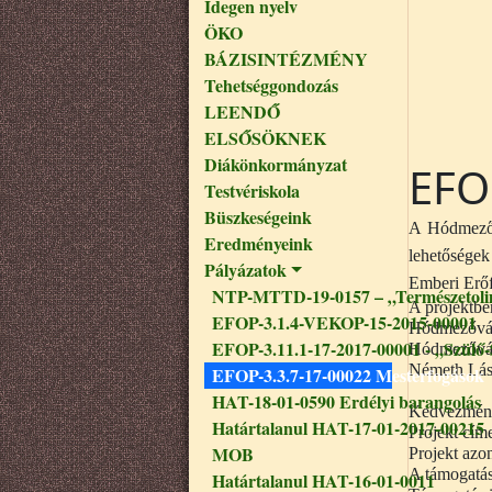
Idegen nyelv
ÖKO
BÁZISINTÉZMÉNY
Tehetséggondozás
LEENDŐ
ELSŐSÖKNEK
Diákönkormányzat
EFO
Testvériskola
Büszkeségeink
A Hódmezővá
Eredményeink
lehetőségek
Pályázatok
Emberi Erőf
NTP-MTTD-19-0157 – „Természetoli
A projektbe
EFOP-3.1.4-VEKOP-15-2015-00001
Hódmezővásá
EFOP-3.11.1-17-2017-00001 - „Szülő-
Hódmezővásá
Németh Lás
EFOP-3.3.7-17-00022 Mesterfogások
HAT-18-01-0590 Erdélyi barangolás
Kedvezmény
Határtalanul HAT-17-01-2017-00215
Projekt 
MOB
Projekt az
A támogatás
Határtalanul HAT-16-01-0011