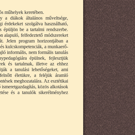
iós műhelyek keretében.
y a diákok általános műveltsége,
gi érdekeket szolgálva használható,
s épüljön be a tartalmi rendszerbe.
n alapuló, felfedeztető módszereket
át. Jelen program horizontjában a
- és kulcskompetenciák, a munkaerő-
jló informális, nem formális tanulás
pedagógiára épülnek, fejlesztjük
ek és tartalmak, illetve az ehhez
tják a tanulási lehetőségeket, ami
lnőtt életükre, a feléjük áramló
ntések meghozatalára. Az esztétikai
nő ismeretgazdagítás, közös alkotások
sztése és a tanulók sikerélményhez