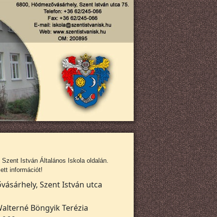
zent István Általános Iskola oldalán.
tt információt!
ásárhely, Szent István utca
alterné Böngyik Terézia