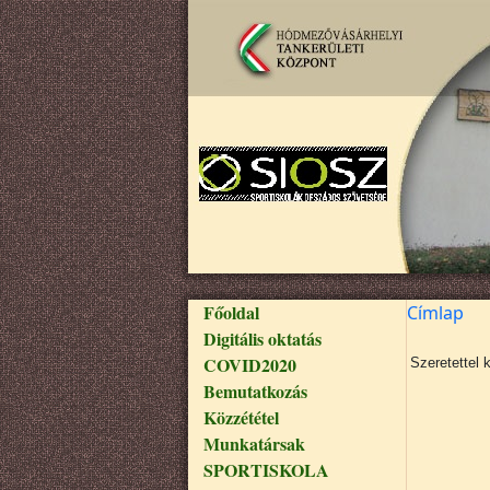
Ugrás a tartalomra
Fő navigáció
Főoldal
Címlap
Digitális oktatás
COVID2020
Szeretettel 
Bemutatkozás
Közzététel
Munkatársak
SPORTISKOLA