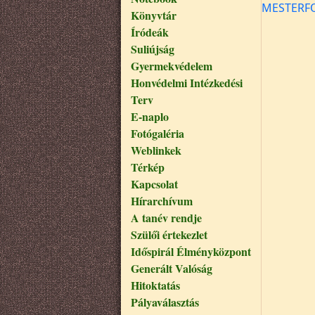
MESTERFO
Könyvtár
Íródeák
Suliújság
Gyermekvédelem
Honvédelmi Intézkedési
Terv
E-naplo
Fotógaléria
Weblinkek
Térkép
Kapcsolat
Hírarchívum
A tanév rendje
Szülői értekezlet
Időspirál Élményközpont
Generált Valóság
Hitoktatás
Pályaválasztás