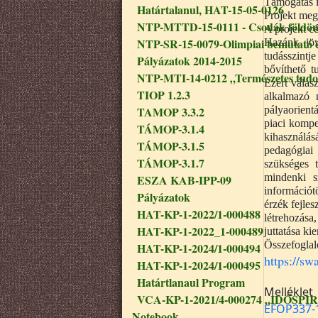
Támogatás 
Határtalanul, HAT-15-05-0126
Projekt meg
NTP-MTTD-15-0111 - Csodák földön, 
A projekt c
NTP-SR-15-0079-Olimpiai bemutató és
Hazánk jöv
tudásszintj
Pályázatok 2014-2015
bővíthető t
NTP-MTI-14-0212 „Természetes tud
Ezért válas
TIOP 1.2.3
alkalmazó 
TAMOP 3.3.2
pályaorient
piaci kompet
TÁMOP-3.1.4
kihasználá
TÁMOP-3.1.5
pedagógiai 
TÁMOP-3.1.7
szükséges t
mindenki s
ESZA KAB-IPP-09
információt
Pályázatok
érzék fejles
HAT-KP-1-2022/1-000488
létrehozása
HAT-KP-1-2022_1-000489
juttatása ki
Összefoglal
HAT-KP-1-2024/1-000494
https://s
HAT-KP-1-2024/1-000495
Határtlanaul Program
Melléklet
VCA-KP-1-2021/4-000274 „IDŐSPIR
EFOP337-
Notebook