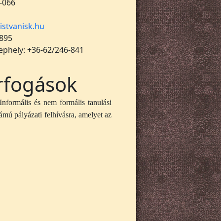
-066
istvanisk.hu
 895
lephely: +36-62/246-841
rfogások
nformális és nem formális tanulási
mú pályázati felhívásra, amelyet az