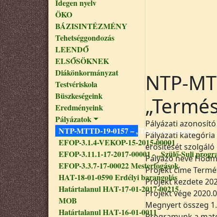
Idegen nyelv
ÖKO
BÁZISINTÉZMÉNY
Tehetséggondozás
LEENDŐ
ELSŐSÖKNEK
Diákönkormányzat
NTP-MT
Testvériskola
Büszkeségeink
„Termés
Eredményeink
Pályázatok
Pályázati azonosít
NTP-MTTD-19-0157 – „Természetolimpia”
Pályázati kategóri
EFOP-3.1.4-VEKOP-15-2015-00001
erősítését szolgál
EFOP-3.11.1-17-2017-00001 - „Szülő-Suli progr
Pályázó neve Hódme
EFOP-3.3.7-17-00022 Mesterfogások
Projekt címe Termé
HAT-18-01-0590 Erdélyi barangolás
Projekt kezdete 20
Határtalanul HAT-17-01-2017-00215
Projekt vége 2020.0
MOB
Megnyert összeg 1.
Határtalanul HAT-16-01-0011
Programunk a matem