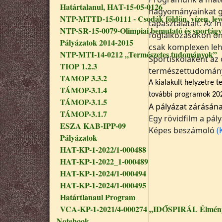
Határtalanul, HAT-15-05-0126
hagyományainkat ga
NTP-MTTD-15-0111 - Csodák földön, vízen, le
tapasztalatait. Az
NTP-SR-15-0079-Olimpiai bemutató és sportágv
foglalkozásokon ön
Pályázatok 2014-2015
csak komplexen leh
NTP-MTI-14-0212 „Természetes tudományok”
Sportiskolaként az
TIOP 1.2.3
természettudomány
TAMOP 3.3.2
A kialakult helyzetre t
TÁMOP-3.1.4
további programok 202
TÁMOP-3.1.5
A pályázat zárásán
TÁMOP-3.1.7
Egy rövidfilm a pál
ESZA KAB-IPP-09
Képes beszámoló
(
Pályázatok
HAT-KP-1-2022/1-000488
HAT-KP-1-2022_1-000489
HAT-KP-1-2024/1-000494
HAT-KP-1-2024/1-000495
Határtlanaul Program
VCA-KP-1-2021/4-000274 „IDŐSPIRÁL Élmény
Notebook