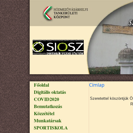
Ugrás a tartalomra
Fő navigáció
Főoldal
Címlap
Digitális oktatás
COVID2020
Szeretettel köszöntjük 
R
Bemutatkozás
Közzététel
Munkatársak
SPORTISKOLA