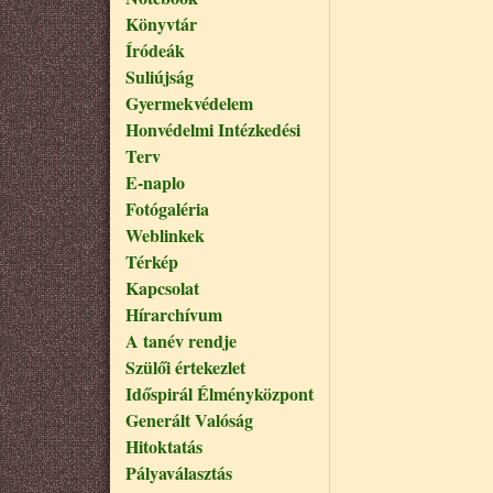
Könyvtár
Íródeák
Suliújság
Gyermekvédelem
Honvédelmi Intézkedési
Terv
E-naplo
Fotógaléria
Weblinkek
Térkép
Kapcsolat
Hírarchívum
A tanév rendje
Szülői értekezlet
Időspirál Élményközpont
Generált Valóság
Hitoktatás
Pályaválasztás