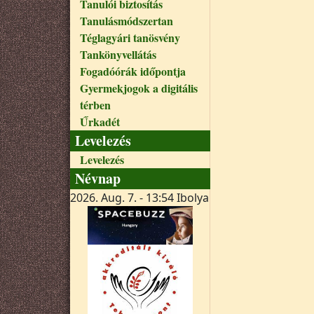
Tanulói biztosítás
Tanulásmódszertan
Téglagyári tanösvény
Tankönyvellátás
Fogadóórák időpontja
Gyermekjogok a digitális
térben
Űrkadét
Levelezés
Levelezés
Névnap
2026. Aug. 7. - 13:54
Ibolya