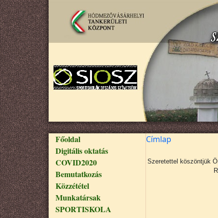
Ugrás a tartalomra
Fő navigáció
Főoldal
Címlap
Digitális oktatás
COVID2020
Szeretettel köszöntjük 
R
Bemutatkozás
Közzététel
Munkatársak
SPORTISKOLA