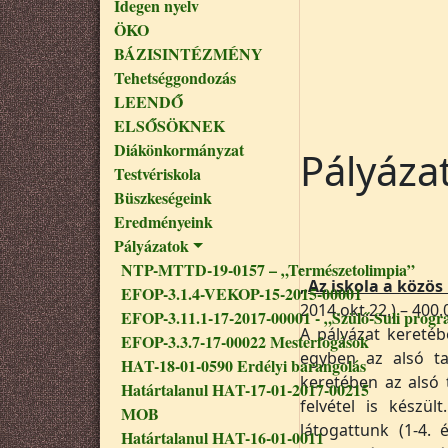
Idegen nyelv
ÖKO
BÁZISINTÉZMÉNY
Tehetséggondozás
LEENDŐ
ELSŐSÖKNEK
Diákönkormányzat
Pályáza
Testvériskola
Büszkeségeink
Eredményeink
Pályázatok
NTP-MTTD-19-0157 – „Természetolimpia”
„Az iskola a közös
EFOP-3.1.4-VEKOP-15-2015-00001
2014.okt.22.) – 400.
EFOP-3.11.1-17-2017-00001 - „Szülő-Suli progr
A pályázat keretéb
EFOP-3.3.7-17-00022 Mesterfogások
egyben az alsó ta
HAT-18-01-0590 Erdélyi barangolás
keretében az alsó
Határtalanul HAT-17-01-2017-00215
felvétel is készü
MOB
látogattunk (1-4.
Határtalanul HAT-16-01-0011