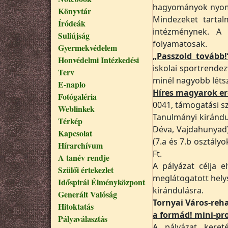
hagyományok nyomán
Könyvtár
Mindezeket tarta
Íródeák
intézménynek. A 
Suliújság
folyamatosak.
Gyermekvédelem
„Passzold tovább
Honvédelmi Intézkedési
iskolai sportrende
Terv
minél nagyobb lét
E-naplo
Híres magyarok er
Fotógaléria
0041, támogatási s
Weblinkek
Tanulmányi kirándu
Térkép
Déva, Vajdahunyad).
Kapcsolat
(7.a és 7.b osztály
Hírarchívum
Ft.
A tanév rendje
A pályázat célja e
Szülői értekezlet
meglátogatott hely
Időspirál Élményközpont
kirándulásra.
Generált Valóság
Tornyai Város-reha
Hitoktatás
a formád! mini-pr
Pályaválasztás
A pályázat keret