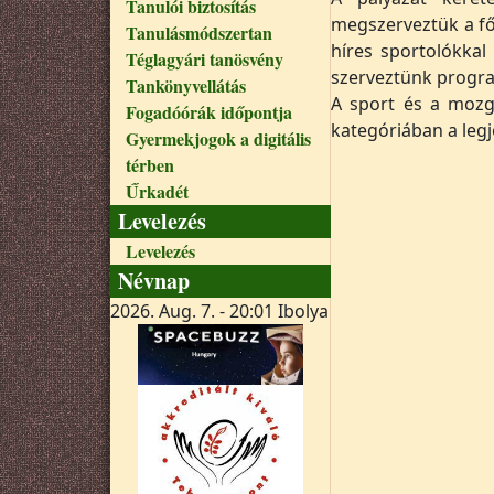
Tanulói biztosítás
megszerveztük a fő
Tanulásmódszertan
híres sportolókkal
Téglagyári tanösvény
szerveztünk progra
Tankönyvellátás
A sport és a moz
Fogadóórák időpontja
kategóriában a leg
Gyermekjogok a digitális
térben
Űrkadét
Levelezés
Levelezés
Névnap
2026. Aug. 7. - 20:01
Ibolya