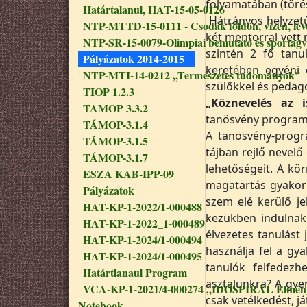
folyamatában (törés
Határtalanul, HAT-15-05-0126
Hátrányos helyzetű
NTP-MTTD-15-0111 - Csodák földön, vízen, le
két mentorral vett 
NTP-SR-15-0079-Olimpiai bemutató és sportágv
szintén 2 fő tanu
Pályázatok 2014-2015
keretében egyéni e
NTP-MTI-14-0212 „Természetes tudományok”
szülőkkel és pedag
TIOP 1.2.3
„Köznevelés az 
TAMOP 3.3.2
tanösvény program 
TÁMOP-3.1.4
A tanösvény-progr
TÁMOP-3.1.5
tájban rejlő nevel
TÁMOP-3.1.7
lehetőségeit. A kö
ESZA KAB-IPP-09
magatartás gyakor
Pályázatok
szem elé kerülő j
HAT-KP-1-2022/1-000488
kezükben indulnak 
HAT-KP-1-2022_1-000489
élvezetes tanulást
HAT-KP-1-2024/1-000494
használja fel a gy
HAT-KP-1-2024/1-000495
tanulók felfedezh
Határtlanaul Program
asztalunkra? A gye
VCA-KP-1-2021/4-000274 „IDŐSPIRÁL Élmény
csak vetélkedést, j
Notebook